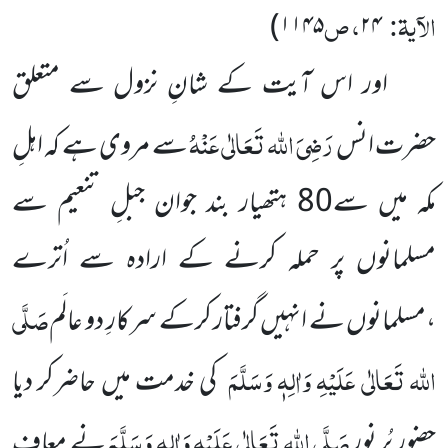
الآیۃ:
، ص
)
۱۱۴۵
۲۴
اور اس آیت کے شانِ نزول سے متعلق
رَضِیَ اللہ تَعَالٰی عَنْہُ
حضرت انس
سے مروی ہے کہ اہلِ
مکہ میں سے80 ہتھیار بند جوان جبلِ تنعیم سے
مسلمانوں پر حملہ کرنے کے ارادہ سے اُترے
صَلَّی
،مسلمانوں نے انہیں گرفتار کرکے سرکارِ دو عالَم
اللہ تَعَالٰی عَلَیْہِ وَاٰلِہٖ وَسَلَّمَ
کی خدمت میں حاضرکر دیا
صَلَّی اللہ تَعَالٰی عَلَیْہِ وَاٰلِہٖ وَسَلَّمَ
حضور پُر نور
نے معاف