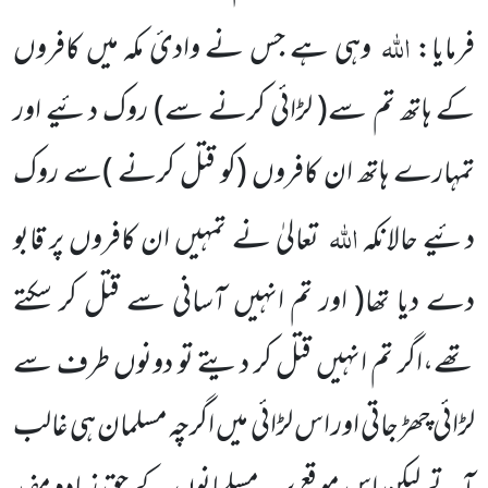
اللہ
فرمایا:
وہی ہے جس نے وادیٔ مکہ میں کافروں
کے ہاتھ تم سے
( لڑائی کرنے سے)
روک دئیے اور
تمہارے ہاتھ ان کافروں
(کو قتل کرنے )
سے روک
اللہ
دئیے حالانکہ
تعالیٰ نے تمہیں ان کافروں پر قابو
دے دیا تھا
( اور تم انہیں آسانی سے قتل کر سکتے
تھے،اگر تم انہیں قتل کر دیتے تو دونوں طرف سے
لڑائی چھڑ جاتی اور اس لڑائی میں اگرچہ مسلمان ہی غالب