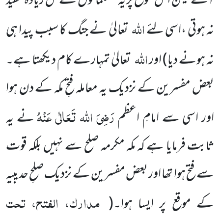
آتے لیکن اس موقع پر یہ مسلمانوں کے حق زیادہ مفید
اللہ
نہ ہوتی ،اسی لئے
تعالیٰ نے جنگ کا سبب پیدا ہی
اللہ
نہ ہونے دیا)
اور
تعالیٰ تمہارے کام دیکھتا ہے۔
بعض مفسرین کے نزدیک یہ معاملہ فتحِ مکہ کے دن ہوا
رَضِیَ اللہ تَعَالٰی عَنْہُ
اور اسی سے امامِ اعظم
نے یہ
ثابت فرمایا ہے کہ مکہ مکرمہ صلح سے نہیں بلکہ قوت
سے فتح ہوا تھا اور بعض مفسرین کے نزدیک صلحِ حدیبیہ
مدارک، الفتح، تحت
کے موقع پر ایسا ہوا۔
(