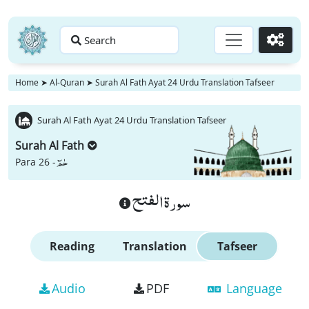
Search
Go
Home
➤
Al-Quran
➤
Surah Al Fath Ayat 24 Urdu Translation Tafseer
Surah Al Fath Ayat 24 Urdu Translation Tafseer
Surah Al Fath
حٰمٓ
Para 26 -
سورة الفتح
Reading
Translation
Tafseer
Audio
PDF
Language