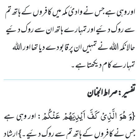
اور وہی ہے جس نے وادیٔ مکہ میں کافروں کے ہاتھ تم
سے روک دئیے اور تمہارے ہاتھ ان سے روک دئیے
حالانکہ اللہ نے تمہیں ان پر قابو دے دیا تھا اور اللہ
تمہارے کام دیکھتا ہے۔
تفسیر : ‎صراط الجنان
وَ هُوَ الَّذِیْ كَفَّ اَیْدِیَهُمْ عَنْكُمْ
{
: اور وہی ہے
جس نے کافروں کے ہاتھ تم سے روک دئیے۔} ارشاد