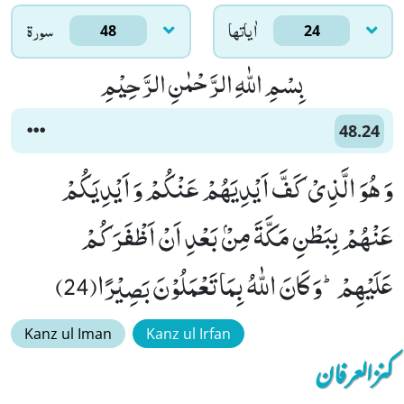
اٰياتها
سورۃ
48
24
بِسْمِ اللّٰهِ الرَّحْمٰنِ الرَّحِیْمِ
48.24
وَ هُوَ الَّذِیْ كَفَّ اَیْدِیَهُمْ عَنْكُمْ وَ اَیْدِیَكُمْ
عَنْهُمْ بِبَطْنِ مَكَّةَ مِنْۢ بَعْدِ اَنْ اَظْفَرَكُمْ
عَلَیْهِمْؕ-وَ كَانَ اللّٰهُ بِمَا تَعْمَلُوْنَ بَصِیْرًا(24)
Kanz ul Iman
Kanz ul Irfan
کنزالعرفان