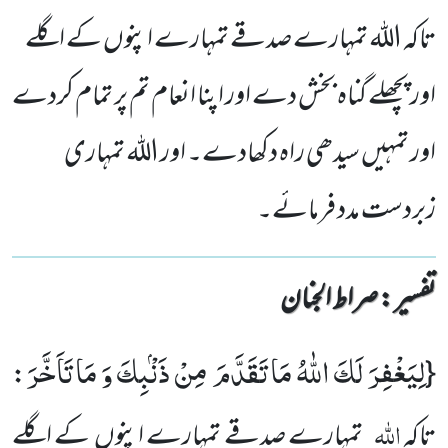
تاکہ اللہ تمہارے صدقے تمہارے اپنوں کے اگلے
اور پچھلے گناہ بخش دے اور اپنا انعام تم پر تمام کردے
اور تمہیں سیدھی راہ دکھادے۔ اور اللہ تمہاری
زبردست مدد فرمائے۔
تفسیر : ‎صراط الجنان
لِیَغْفِرَ لَكَ اللّٰهُ مَا تَقَدَّمَ مِنْ ذَنْۢبِكَ وَ مَا تَاَخَّرَ
:
{
اللہ
تاکہ
تمہارے صدقے تمہارے اپنوں کے اگلے