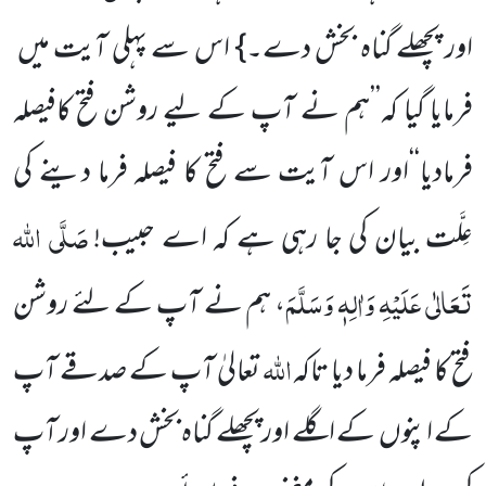
اور پچھلے گناہ بخش دے۔} اس سے پہلی آیت میں
فرمایا گیا کہ’’ہم نے آپ کے لیے روشن فتح کافیصلہ
فرمادیا‘‘اور اس آیت سے فتح کا فیصلہ فرما دینے کی
صَلَّی اللہ
عِلَّت بیان کی جا رہی ہے کہ اے حبیب!
تَعَالٰی عَلَیْہِ وَاٰلِہٖ وَسَلَّمَ
، ہم نے آپ کے لئے روشن
اللہ
فتح کا فیصلہ فرما دیا تاکہ
تعالیٰ آپ کے صدقے آپ
کے اپنوں کے اگلے اور پچھلے گناہ بخش دے اور آپ