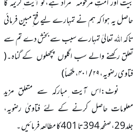
بیت اور امتِ مرحومہ ‘‘مراد ہے،تو آیت ِکریمہ کا
حاصل یہ ہوا کہ ہم نے تمہارے لیے فتح ِمبین فرمائی
اللہ
تاکہ
تعالیٰ تمہارے سبب سے بخش دے تم سے
تعلق رکھنے والے سب اگلوں پچھلوں کے گناہ۔
(
فتاوی رضویہ،
۲۹ / ۴۰۱، ملخصاً
)
نوٹ:اس آیت ِمبارکہ سے متعلق مزید
معلومات حاصل کرنے کے لئے فتاویٰ رضویہ،
جلد29، صفحہ 394 تا 401 کا مطالعہ فرمائیں ۔