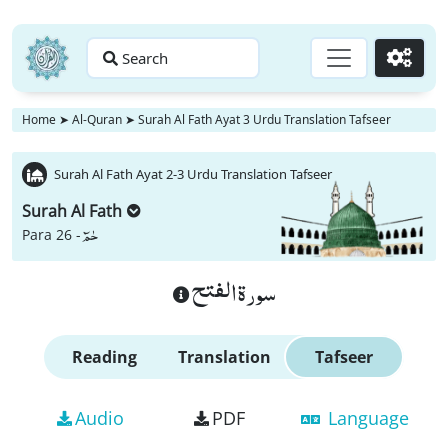
Search
Go
Home
➤
Al-Quran
➤
Surah Al Fath Ayat 3 Urdu Translation Tafseer
Surah Al Fath Ayat 2-3 Urdu Translation Tafseer
Surah Al Fath
حٰمٓ
Para 26 -
سورة الفتح
Reading
Translation
Tafseer
Audio
PDF
Language