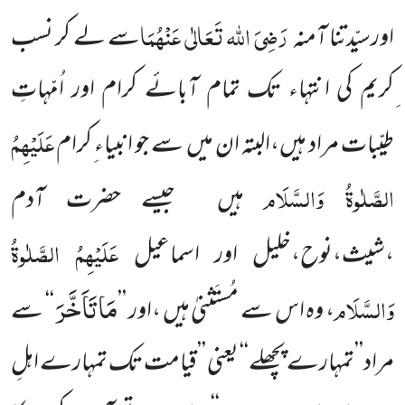
رَضِیَ اللہ تَعَالٰی عَنْہُمَا
اورسیّدتنا آمنہ
سے لے کر نسب
ِکریم کی انتہاء تک تمام آبائے کرام اور اُمّہاتِ
عَلَیْہِمُ
طیّبات مراد ہیں،البتہ ان میں سے جو انبیاء ِکرام
الصَّلٰوۃُ وَالسَّلَام
ہیں جیسے حضرت آدم
عَلَیْہِمُ الصَّلٰوۃُ
،شیث،نوح،خلیل اور اسماعیل
مَا تَاَخَّرَ
وَالسَّلَام
، وہ اس سے مُستَثنیٰ ہیں ،اور ’’
‘‘ سے
مراد’’تمہارے پچھلے‘‘ یعنی ’’قیامت تک تمہارے اہلِ