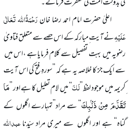
کی بدولت امت کی مغفرت فرمائے۔
رَحْمَۃُاللہ تَعَالٰی
اعلیٰ حضرت امام احمد رضا خان
عَلَیْہِ
نے آیت ِمبارکہ کے اس حصے سے متعلق فتاویٰ
رضویہ میں بہت تفصیل سے کلام فرمایاہے ،اس میں
سے ایک جز کا خلاصہ یہ ہے کہ ’’سورہِ فتح کی اس آیت
مَا
لَکَ
ِکریمہ میں موجود لفظ ’’
‘‘ میں لام تعلیل کا ہے اور ’’
تَقَدَّمَ مِنْ ذَنْۢبِكَ
‘‘ سے مراد’’تمہارے اگلوں کے
عبداللہ
گناہ‘‘ ہے اور اگلوں سے میری مراد سیّدنا