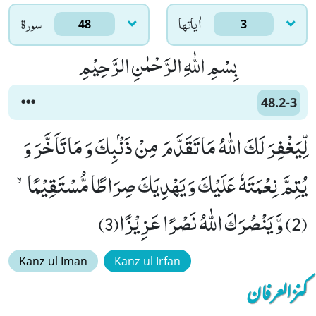
اٰياتها
سورۃ
48
3
بِسْمِ اللّٰهِ الرَّحْمٰنِ الرَّحِیْمِ
48.2-3
لِّیَغْفِرَ لَكَ اللّٰهُ مَا تَقَدَّمَ مِنْ ذَنْۢبِكَ وَ مَا تَاَخَّرَ وَ
یُتِمَّ نِعْمَتَهٗ عَلَیْكَ وَ یَهْدِیَكَ صِرَاطًا مُّسْتَقِیْمًاۙ
(2) وَّ یَنْصُرَكَ اللّٰهُ نَصْرًا عَزِیْزًا(3)
Kanz ul Iman
Kanz ul Irfan
کنزالعرفان