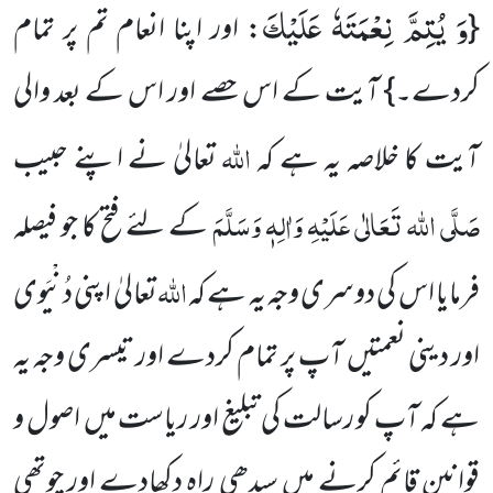
وَ یُتِمَّ نِعْمَتَهٗ عَلَیْكَ
{
: اور اپنا انعام تم پر تمام
کردے۔} آیت کے اس حصے اور اس کے بعد والی
اللہ
آیت کا خلاصہ یہ ہے کہ
تعالیٰ نے اپنے حبیب
صَلَّی اللہ تَعَالٰی عَلَیْہِ وَاٰلِہٖ وَسَلَّمَ
کے لئے فتح کا جو فیصلہ
اللہ
فرمایا اس کی دوسری وجہ یہ ہے کہ
تعالیٰ اپنی دُنْیَوی
اور دینی نعمتیں آپ پر تمام کردے اور تیسری وجہ یہ
ہے کہ آپ کو رسالت کی تبلیغ اور ریاست میں اصول و
قوانین قائم کرنے میں سیدھی راہ دکھادے اور چوتھی