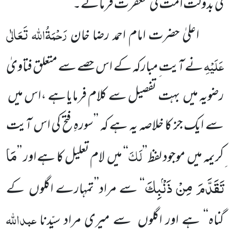
کی بدولت امت کی مغفرت فرمائے۔
رَحْمَۃُاللہ تَعَالٰی
اعلیٰ حضرت امام احمد رضا خان
عَلَیْہِ
نے آیت ِمبارکہ کے اس حصے سے متعلق فتاویٰ
رضویہ میں بہت تفصیل سے کلام فرمایاہے ،اس میں
سے ایک جز کا خلاصہ یہ ہے کہ ’’سورہِ فتح کی اس آیت
مَا
لَکَ
ِکریمہ میں موجود لفظ ’’
‘‘ میں لام تعلیل کا ہے اور ’’
تَقَدَّمَ مِنْ ذَنْۢبِكَ
‘‘ سے مراد’’تمہارے اگلوں کے
عبداللہ
گناہ‘‘ ہے اور اگلوں سے میری مراد سیّدنا