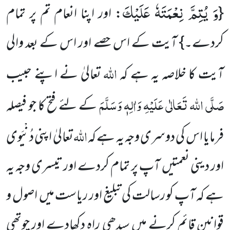
وَ یُتِمَّ نِعْمَتَهٗ عَلَیْكَ
{
: اور اپنا انعام تم پر تمام
کردے۔} آیت کے اس حصے اور اس کے بعد والی
اللہ
آیت کا خلاصہ یہ ہے کہ
تعالیٰ نے اپنے حبیب
صَلَّی اللہ تَعَالٰی عَلَیْہِ وَاٰلِہٖ وَسَلَّمَ
کے لئے فتح کا جو فیصلہ
اللہ
فرمایا اس کی دوسری وجہ یہ ہے کہ
تعالیٰ اپنی دُنْیَوی
اور دینی نعمتیں آپ پر تمام کردے اور تیسری وجہ یہ
ہے کہ آپ کو رسالت کی تبلیغ اور ریاست میں اصول و
قوانین قائم کرنے میں سیدھی راہ دکھادے اور چوتھی