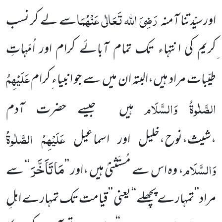
رَضِیَ اللہ تَعَالٰی عَنْہُمَا
اورسیّدتنا آمنہ
سے لے کر نسب
ِکریم کی انتہاء تک تمام آبائے کرام اور اُمّہاتِ
عَلَیْہِمُ
طیّبات مراد ہیں،البتہ ان میں سے جو انبیاء ِکرام
الصَّلٰوۃُ وَالسَّلَام
ہیں جیسے حضرت آدم
عَلَیْہِمُ الصَّلٰوۃُ
،شیث،نوح،خلیل اور اسماعیل
مَا تَاَخَّرَ
وَالسَّلَام
، وہ اس سے مُستَثنیٰ ہیں ،اور ’’
‘‘ سے
مراد’’تمہارے پچھلے‘‘ یعنی ’’قیامت تک تمہارے اہلِ