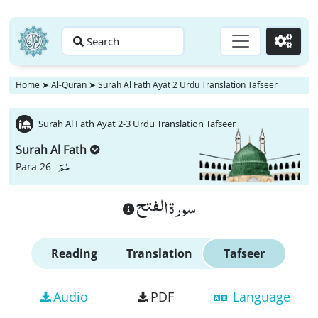
Search
Go
Home
➤
Al-Quran
➤
Surah Al Fath Ayat 2 Urdu Translation Tafseer
Surah Al Fath Ayat 2-3 Urdu Translation Tafseer
Surah Al Fath
حٰمٓ
Para 26 -
سورة الفتح
Reading
Translation
Tafseer
Audio
PDF
Language