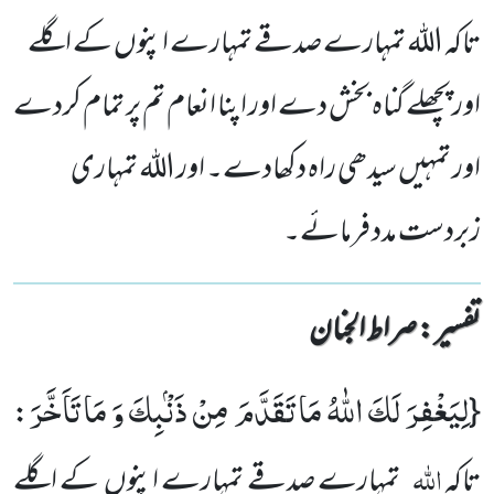
تاکہ اللہ تمہارے صدقے تمہارے اپنوں کے اگلے
اور پچھلے گناہ بخش دے اور اپنا انعام تم پر تمام کردے
اور تمہیں سیدھی راہ دکھادے۔ اور اللہ تمہاری
زبردست مدد فرمائے۔
تفسیر : ‎صراط الجنان
لِیَغْفِرَ لَكَ اللّٰهُ مَا تَقَدَّمَ مِنْ ذَنْۢبِكَ وَ مَا تَاَخَّرَ
:
{
اللہ
تاکہ
تمہارے صدقے تمہارے اپنوں کے اگلے