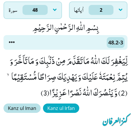
اٰياتها
سورۃ
48
2
بِسْمِ اللّٰهِ الرَّحْمٰنِ الرَّحِیْمِ
48.2-3
لِّیَغْفِرَ لَكَ اللّٰهُ مَا تَقَدَّمَ مِنْ ذَنْۢبِكَ وَ مَا تَاَخَّرَ وَ
یُتِمَّ نِعْمَتَهٗ عَلَیْكَ وَ یَهْدِیَكَ صِرَاطًا مُّسْتَقِیْمًاۙ
(2) وَّ یَنْصُرَكَ اللّٰهُ نَصْرًا عَزِیْزًا(3)
Kanz ul Iman
Kanz ul Irfan
کنزالعرفان