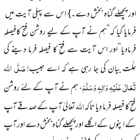
اور پچھلے گناہ بخش دے۔} اس سے پہلی آیت میں
فرمایا گیا کہ’’ہم نے آپ کے لیے روشن فتح کافیصلہ
فرمادیا‘‘اور اس آیت سے فتح کا فیصلہ فرما دینے کی
صَلَّی اللہ
عِلَّت بیان کی جا رہی ہے کہ اے حبیب!
تَعَالٰی عَلَیْہِ وَاٰلِہٖ وَسَلَّمَ
، ہم نے آپ کے لئے روشن
اللہ
فتح کا فیصلہ فرما دیا تاکہ
تعالیٰ آپ کے صدقے آپ
کے اپنوں کے اگلے اور پچھلے گناہ بخش دے اور آپ