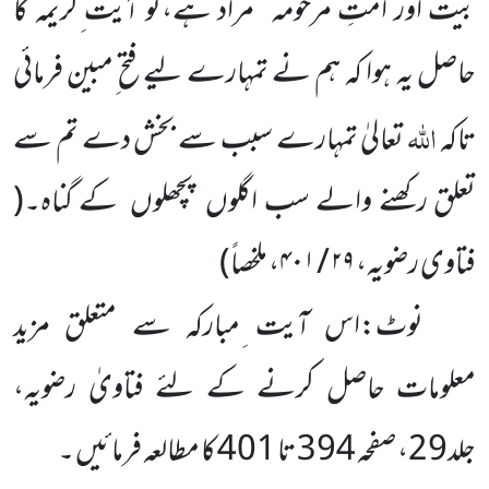
بیت اور امتِ مرحومہ ‘‘مراد ہے،تو آیت ِکریمہ کا
حاصل یہ ہوا کہ ہم نے تمہارے لیے فتح ِمبین فرمائی
اللہ
تاکہ
تعالیٰ تمہارے سبب سے بخش دے تم سے
تعلق رکھنے والے سب اگلوں پچھلوں کے گناہ۔
(
فتاوی رضویہ،
۲۹ / ۴۰۱، ملخصاً
)
نوٹ:اس آیت ِمبارکہ سے متعلق مزید
معلومات حاصل کرنے کے لئے فتاویٰ رضویہ،
جلد29، صفحہ 394 تا 401 کا مطالعہ فرمائیں ۔