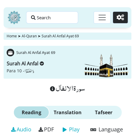
Search
Go
Home
➤
Al-Quran
➤
Surah Al Anfal Ayat 69
Surah Al Anfal Ayat 69
Surah Al Anfal
وَ اعْلَمُوْۤا
Para 10 -
سورة الانفال
Reading
Translation
Tafseer
Audio
PDF
Play
Language