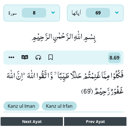
اٰياتها
سورۃ
8
69
بِسْمِ اللّٰهِ الرَّحْمٰنِ الرَّحِیْمِ
8.69
فَكُلُوْا مِمَّا غَنِمْتُمْ حَلٰلًا طَیِّبًا ﳲ وَّ اتَّقُوا اللّٰهَؕ-اِنَّ اللّٰهَ
غَفُوْرٌ رَّحِیْمٌ۠ (69)
Kanz ul Iman
Kanz ul Irfan
Next
Ayat
Prev
Ayat