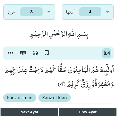
اٰياتها
سورۃ
8
4
بِسْمِ اللّٰهِ الرَّحْمٰنِ الرَّحِیْمِ
8.4
اُولٰٓىٕكَ هُمُ الْمُؤْمِنُوْنَ حَقًّاؕ-لَهُمْ دَرَجٰتٌ عِنْدَ رَبِّهِمْ
وَ مَغْفِرَةٌ وَّ رِزْقٌ كَرِیْمٌۚ (4)
Kanz ul Iman
Kanz ul Irfan
Next
Ayat
Prev
Ayat