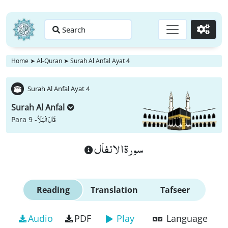
Search
Go
Home
➤
Al-Quran
➤
Surah Al Anfal Ayat 4
Surah Al Anfal Ayat 4
Surah Al Anfal
قَالَ الْمَلَاُ
Para 9 -
سورة الانفال
Reading
Translation
Tafseer
Audio
PDF
Play
Language