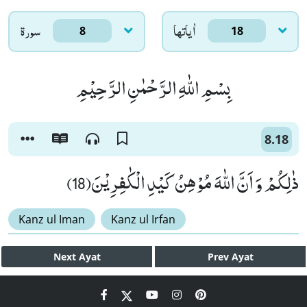
اٰياتها
سورۃ
8
18
بِسْمِ اللّٰهِ الرَّحْمٰنِ الرَّحِیْمِ
8.18
ذٰلِكُمْ وَ اَنَّ اللّٰهَ مُوْهِنُ كَیْدِ الْكٰفِرِیْنَ(18)
Kanz ul Iman
Kanz ul Irfan
Next
Ayat
Prev
Ayat