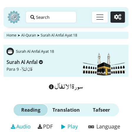
Search
Go
Home
➤
Al-Quran
➤
Surah Al Anfal Ayat 18
Surah Al Anfal Ayat 18
Surah Al Anfal
قَالَ الْمَلَاُ
Para 9 -
سورة الانفال
Reading
Translation
Tafseer
Audio
PDF
Play
Language