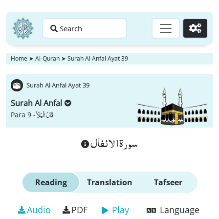
Search
Go
Home
➤
Al-Quran
➤
Surah Al Anfal Ayat 39
Surah Al Anfal Ayat 39
Surah Al Anfal
قَالَ الْمَلَاُ
Para 9 -
سورة الانفال
Reading
Translation
Tafseer
Audio
PDF
Play
Language