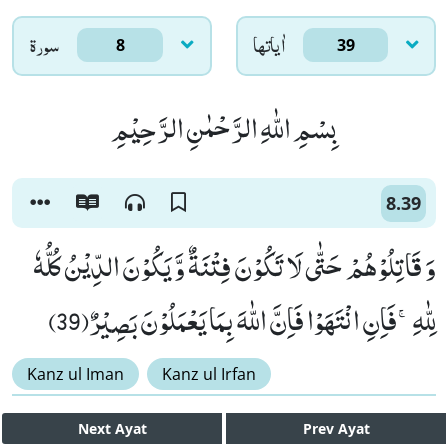
اٰياتها
سورۃ
8
39
بِسْمِ اللّٰهِ الرَّحْمٰنِ الرَّحِیْمِ
8.39
وَ قَاتِلُوْهُمْ حَتّٰى لَا تَكُوْنَ فِتْنَةٌ وَّ یَكُوْنَ الدِّیْنُ كُلُّهٗ
لِلّٰهِۚ-فَاِنِ انْتَهَوْا فَاِنَّ اللّٰهَ بِمَا یَعْمَلُوْنَ بَصِیْرٌ(39)
Kanz ul Iman
Kanz ul Irfan
Next
Ayat
Prev
Ayat