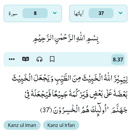
اٰياتها
سورۃ
8
37
بِسْمِ اللّٰهِ الرَّحْمٰنِ الرَّحِیْمِ
8.37
لِیَمِیْزَ اللّٰهُ الْخَبِیْثَ مِنَ الطَّیِّبِ وَ یَجْعَلَ الْخَبِیْثَ
بَعْضَهٗ عَلٰى بَعْضٍ فَیَرْكُمَهٗ جَمِیْعًا فَیَجْعَلَهٗ فِیْ
جَهَنَّمَؕ-اُولٰٓىٕكَ هُمُ الْخٰسِرُوْنَ۠ (37)
Kanz ul Iman
Kanz ul Irfan