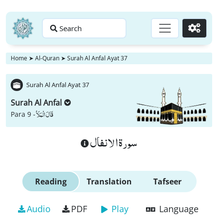
Search
Go
Home
➤
Al-Quran
➤
Surah Al Anfal Ayat 37
Surah Al Anfal Ayat 37
Surah Al Anfal
قَالَ الْمَلَاُ
Para 9 -
سورة الانفال
Reading
Translation
Tafseer
Audio
PDF
Play
Language