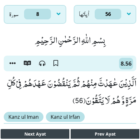
اٰياتها
سورۃ
8
56
بِسْمِ اللّٰهِ الرَّحْمٰنِ الرَّحِیْمِ
8.56
اَلَّذِیْنَ عٰهَدْتَّ مِنْهُمْ ثُمَّ یَنْقُضُوْنَ عَهْدَهُمْ فِیْ كُلِّ
مَرَّةٍ وَّ هُمْ لَا یَتَّقُوْنَ(56)
Kanz ul Iman
Kanz ul Irfan
Next
Ayat
Prev
Ayat