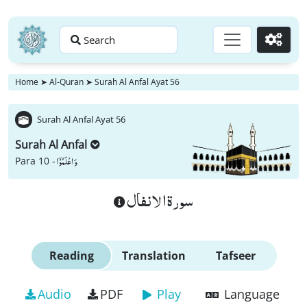
Search
Go
Home
➤
Al-Quran
➤
Surah Al Anfal Ayat 56
Surah Al Anfal Ayat 56
Surah Al Anfal
وَ اعْلَمُوْۤا
Para 10 -
سورة الانفال
Reading
Translation
Tafseer
Audio
PDF
Play
Language