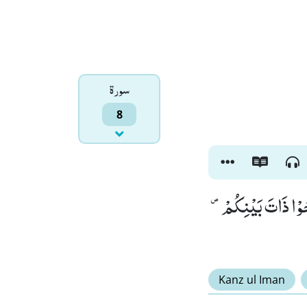
سورۃ
8
لِحُوْا ذَاتَ بَیْنِكُمْ۪
Kanz ul Iman