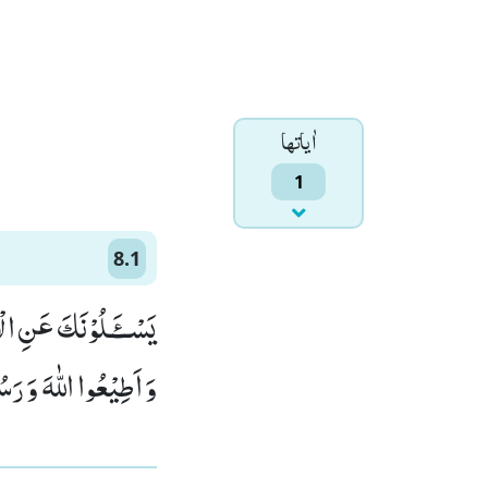
اٰياتها
1
8.1
یَسْــٴَـلُوْنَكَ عَنِ ال-
وَ اَطِیْعُوا اللّٰهَ وَ رَ)