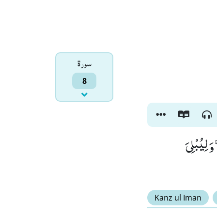
سورۃ
8
َ لِیُبْلِیَ
Kanz ul Iman