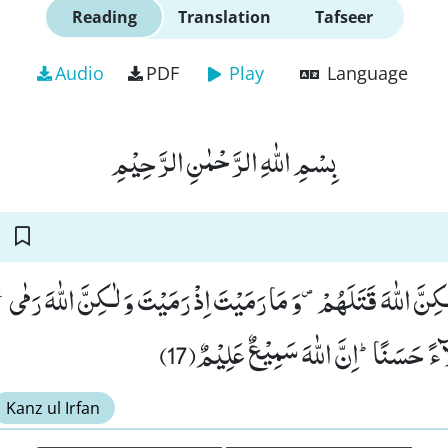
Reading
Translation
Tafseer
Audio
PDF
Play
Language
بِسْمِ اللّٰهِ الرَّحْمٰنِ الرَّحِیْمِ
كِنَّ اللّٰهَ قَتَلَهُمْ۪-وَ مَا رَمَیْتَ اِذْ رَمَیْتَ وَ لٰـكِنَّ اللّٰهَ رَمٰىۚ-و
َآءً حَسَنًاؕ-اِنَّ اللّٰهَ سَمِیْعٌ عَلِیْمٌ(17
Kanz ul Irfan