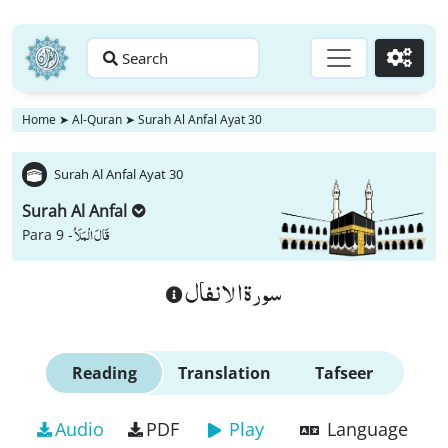
Search
Go
Home
➤
Al-Quran
➤
Surah Al Anfal Ayat 30
Surah Al Anfal Ayat 30
Surah Al Anfal
قَالَ الْمَلَاُ
Para 9 -
سورة الانفال
Reading
Translation
Tafseer
Audio
PDF
Play
Language