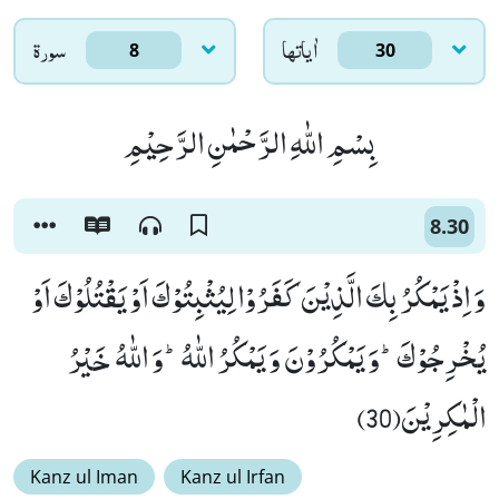
اٰياتها
سورۃ
8
30
بِسْمِ اللّٰهِ الرَّحْمٰنِ الرَّحِیْمِ
8.30
وَ اِذْ یَمْكُرُ بِكَ الَّذِیْنَ كَفَرُوْا لِیُثْبِتُوْكَ اَوْ یَقْتُلُوْكَ اَوْ
یُخْرِجُوْكَؕ-وَ یَمْكُرُوْنَ وَ یَمْكُرُ اللّٰهُؕ-وَ اللّٰهُ خَیْرُ
الْمٰكِرِیْنَ(30)
Kanz ul Iman
Kanz ul Irfan