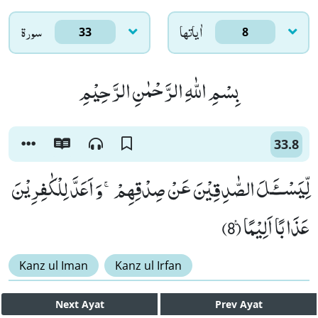
اٰياتها
سورۃ
33
8
بِسْمِ اللّٰهِ الرَّحْمٰنِ الرَّحِیْمِ
33.8
لِّیَسْــٴَـلَ الصّٰدِقِیْنَ عَنْ صِدْقِهِمْۚ-وَ اَعَدَّ لِلْكٰفِرِیْنَ
عَذَابًا اَلِیْمًا۠ (8)
Kanz ul Iman
Kanz ul Irfan
Next
Ayat
Prev
Ayat