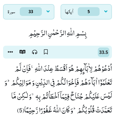
اٰياتها
سورۃ
33
5
بِسْمِ اللّٰهِ الرَّحْمٰنِ الرَّحِیْمِ
33.5
اُدْعُوْهُمْ لِاٰبَآىٕهِمْ هُوَ اَقْسَطُ عِنْدَ اللّٰهِۚ-فَاِنْ لَّمْ
تَعْلَمُوْۤا اٰبَآءَهُمْ فَاِخْوَانُكُمْ فِی الدِّیْنِ وَ مَوَالِیْكُمْؕ-وَ
لَیْسَ عَلَیْكُمْ جُنَاحٌ فِیْمَاۤ اَخْطَاْتُمْ بِهٖۙ-وَ لٰـكِنْ مَّا
تَعَمَّدَتْ قُلُوْبُكُمْؕ-وَ كَانَ اللّٰهُ غَفُوْرًا رَّحِیْمًا(5)