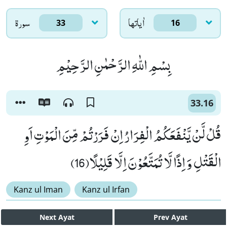
اٰياتها
سورۃ
33
16
بِسْمِ اللّٰهِ الرَّحْمٰنِ الرَّحِیْمِ
33.16
قُلْ لَّنْ یَّنْفَعَكُمُ الْفِرَارُ اِنْ فَرَرْتُمْ مِّنَ الْمَوْتِ اَوِ
الْقَتْلِ وَ اِذًا لَّا تُمَتَّعُوْنَ اِلَّا قَلِیْلًا(16)
Kanz ul Iman
Kanz ul Irfan
Next
Ayat
Prev
Ayat