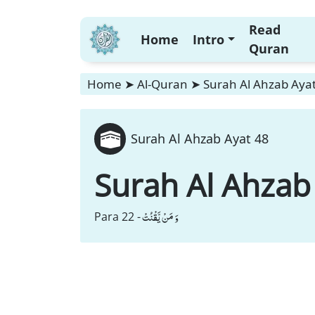
Read
Home
Intro
Quran
Home
➤
Al-Quran
➤
Surah Al Ahzab Aya
Surah Al Ahzab Ayat 48
Surah Al Ahzab
وَ مَنْ یَّقْنُتْ
Para 22 -