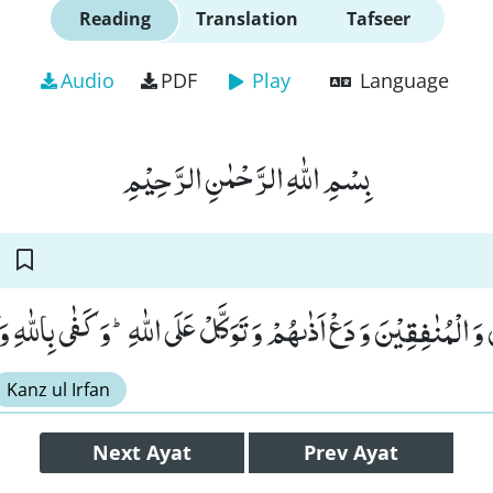
Reading
Translation
Tafseer
Audio
PDF
Play
Language
بِسْمِ اللّٰهِ الرَّحْمٰنِ الرَّحِیْمِ
وَ الْمُنٰفِقِیْنَ وَ دَعْ اَذٰىهُمْ وَ تَوَكَّلْ عَلَى اللّٰهِؕ-وَ كَفٰى بِاللّٰهِ وَك
Kanz ul Irfan
Next
Ayat
Prev
Ayat