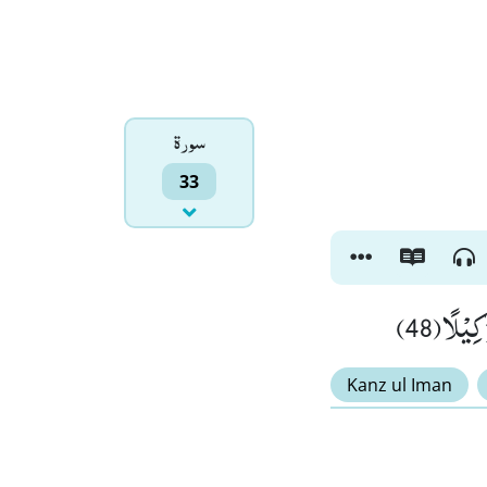
سورۃ
33
ِیْلًا(48
Kanz ul Iman