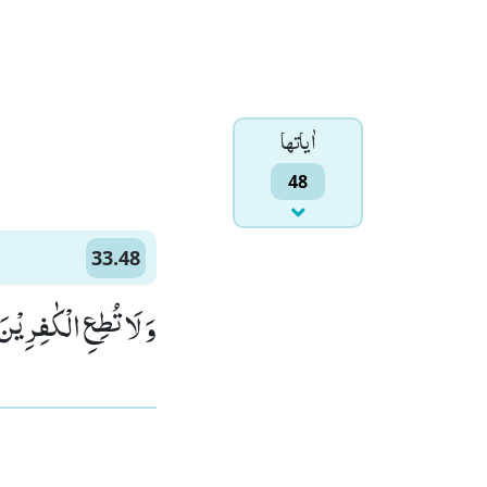
اٰياتها
48
33.48
وَ لَا تُطِعِ الْكٰفِرِیْنَ )