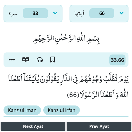
اٰياتها
سورۃ
33
66
بِسْمِ اللّٰهِ الرَّحْمٰنِ الرَّحِیْمِ
33.66
یَوْمَ تُقَلَّبُ وُجُوْهُهُمْ فِی النَّارِ یَقُوْلُوْنَ یٰلَیْتَنَاۤ اَطَعْنَا
اللّٰهَ وَ اَطَعْنَا الرَّسُوْلَا(66)
Kanz ul Iman
Kanz ul Irfan
Next
Ayat
Prev
Ayat