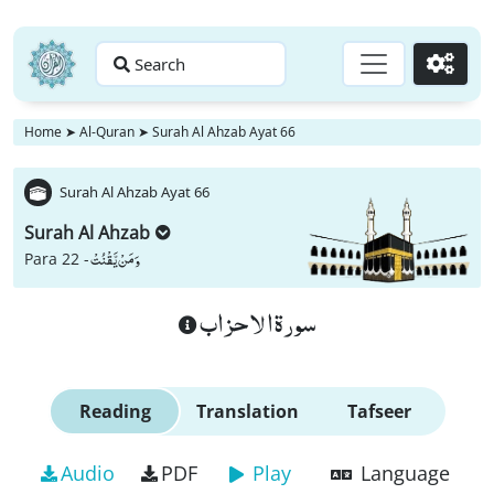
Search
Go
Home
➤
Al-Quran
➤
Surah Al Ahzab Ayat 66
Surah Al Ahzab Ayat 66
Surah Al Ahzab
وَ مَنْ یَّقْنُتْ
Para 22 -
سورة الاحزاب
Reading
Translation
Tafseer
Audio
PDF
Play
Language