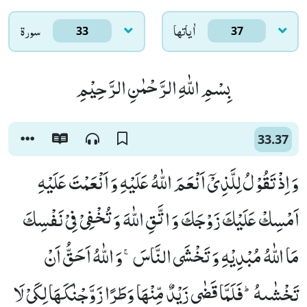
اٰياتها
سورۃ
33
37
بِسْمِ اللّٰهِ الرَّحْمٰنِ الرَّحِیْمِ
33.37
وَ اِذْ تَقُوْلُ لِلَّذِیْۤ اَنْعَمَ اللّٰهُ عَلَیْهِ وَ اَنْعَمْتَ عَلَیْهِ
اَمْسِكْ عَلَیْكَ زَوْجَكَ وَ اتَّقِ اللّٰهَ وَ تُخْفِیْ فِیْ نَفْسِكَ
مَا اللّٰهُ مُبْدِیْهِ وَ تَخْشَى النَّاسَۚ-وَ اللّٰهُ اَحَقُّ اَنْ
تَخْشٰىهُؕ-فَلَمَّا قَضٰى زَیْدٌ مِّنْهَا وَطَرًا زَوَّجْنٰكَهَا لِكَیْ لَا