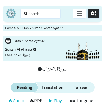
Search
Go
Home
➤
Al-Quran
➤
Surah Al Ahzab Ayat 37
Surah Al Ahzab Ayat 37
Surah Al Ahzab
وَ مَنْ یَّقْنُتْ
Para 22 -
سورة الاحزاب
Reading
Translation
Tafseer
Audio
PDF
Play
Language