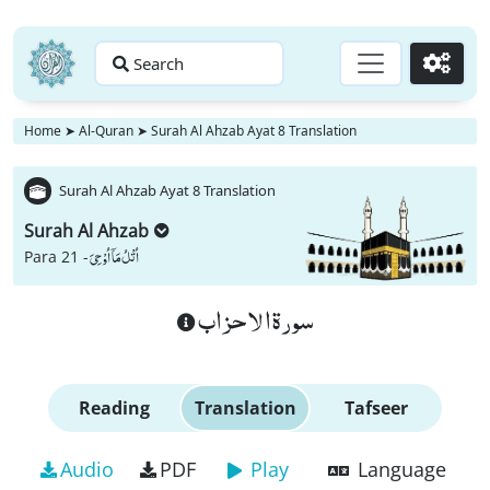
Search
Go
Home
➤
Al-Quran
➤
Surah Al Ahzab Ayat 8 Translation
Surah Al Ahzab Ayat 8 Translation
Surah Al Ahzab
اُتْلُ مَاۤ اُوْحِیَ
Para 21 -
سورة الاحزاب
Reading
Translation
Tafseer
Audio
PDF
Play
Language