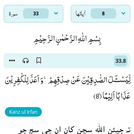
اٰياتها
سورۃ
33
8
بِسْمِ اللّٰهِ الرَّحْمٰنِ الرَّحِیْمِ
33.8
لِّیَسْــٴَـلَ الصّٰدِقِیْنَ عَنْ صِدْقِهِمْۚ-وَ اَعَدَّ لِلْكٰفِرِیْنَ
عَذَابًا اَلِیْمًا۠ (8)
Kanz ul Irfan
ته جيئن الله سچن کان ان جي سچ جو