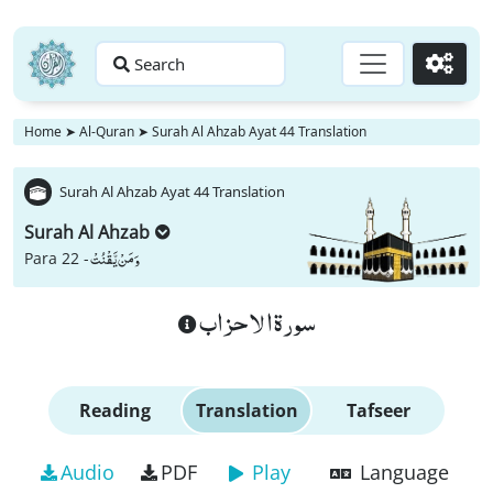
Search
Go
Home
➤
Al-Quran
➤
Surah Al Ahzab Ayat 44 Translation
Surah Al Ahzab Ayat 44 Translation
Surah Al Ahzab
وَ مَنْ یَّقْنُتْ
Para 22 -
سورة الاحزاب
Reading
Translation
Tafseer
Audio
PDF
Play
Language