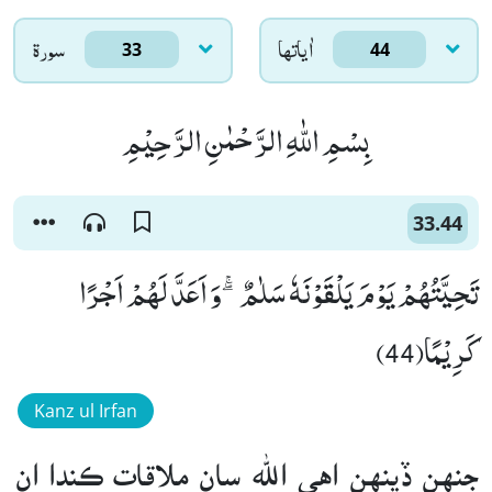
اٰياتها
سورۃ
33
44
بِسْمِ اللّٰهِ الرَّحْمٰنِ الرَّحِیْمِ
33.44
تَحِیَّتُهُمْ یَوْمَ یَلْقَوْنَهٗ سَلٰمٌۖۚ-وَ اَعَدَّ لَهُمْ اَجْرًا
كَرِیْمًا(44)
Kanz ul Irfan
جنهن ڏينهن اهي الله سان ملاقات ڪندا ان