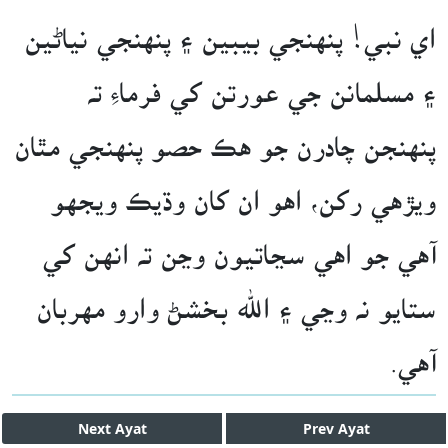
اي نبي! پنهنجي بيبين ۽ پنهنجي نياڻين
۽ مسلمانن جي عورتن کي فرماءِ ته
پنهنجن چادرن جو هڪ حصو پنهنجي مٿان
ويڙهي رکن، اهو ان کان وڌيڪ ويجهو
آهي جو اهي سڃاتيون وڃن ته انهن کي
ستايو نه وڃي ۽ الله بخشڻ وارو مهربان
آهي.
Next
Ayat
Prev
Ayat