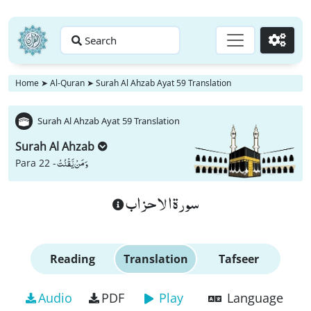
Search
Go
Home
➤
Al-Quran
➤
Surah Al Ahzab Ayat 59 Translation
Surah Al Ahzab Ayat 59 Translation
Surah Al Ahzab
وَ مَنْ یَّقْنُتْ
Para 22 -
سورة الاحزاب
Reading
Translation
Tafseer
Audio
PDF
Play
Language