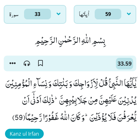
اٰياتها
سورۃ
33
59
بِسْمِ اللّٰهِ الرَّحْمٰنِ الرَّحِیْمِ
33.59
یٰۤاَیُّهَا النَّبِیُّ قُلْ لِّاَزْوَاجِكَ وَ بَنٰتِكَ وَ نِسَآءِ الْمُؤْمِنِیْنَ
یُدْنِیْنَ عَلَیْهِنَّ مِنْ جَلَابِیْبِهِنَّؕ-ذٰلِكَ اَدْنٰۤى اَنْ
یُّعْرَفْنَ فَلَا یُؤْذَیْنَؕ-وَ كَانَ اللّٰهُ غَفُوْرًا رَّحِیْمًا(59)
Kanz ul Irfan