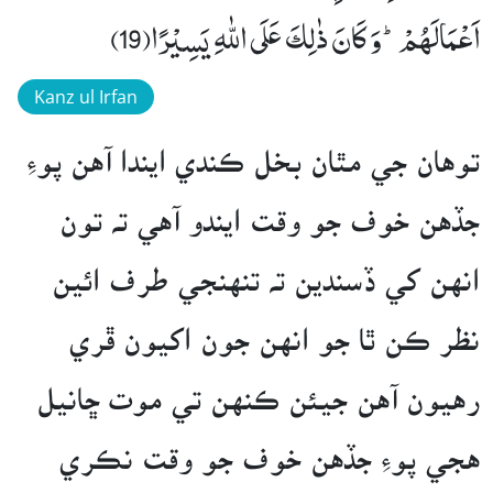
اَعْمَالَهُمْؕ-وَ كَانَ ذٰلِكَ عَلَى اللّٰهِ یَسِیْرًا(19)
Kanz ul Irfan
توهان جي مٿان بخل ڪندي ايندا آهن پوءِ
جڏهن خوف جو وقت ايندو آهي ته تون
انهن کي ڏسندين ته تنهنجي طرف ائين
نظر ڪن ٿا جو انهن جون اکيون ڦري
رهيون آهن جيئن ڪنهن تي موت ڇانيل
هجي پوءِ جڏهن خوف جو وقت نڪري