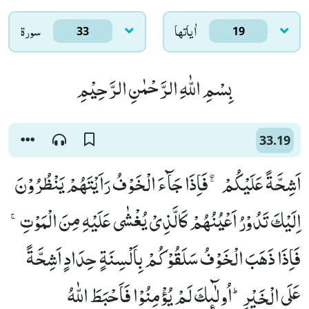
اٰياتها
سورۃ
33
19
بِسْمِ اللّٰهِ الرَّحْمٰنِ الرَّحِیْمِ
33.19
اَشِحَّةً عَلَیْكُمْ ۚۖ-فَاِذَا جَآءَ الْخَوْفُ رَاَیْتَهُمْ یَنْظُرُوْنَ
اِلَیْكَ تَدُوْرُ اَعْیُنُهُمْ كَالَّذِیْ یُغْشٰى عَلَیْهِ مِنَ الْمَوْتِۚ-
فَاِذَا ذَهَبَ الْخَوْفُ سَلَقُوْكُمْ بِاَلْسِنَةٍ حِدَادٍ اَشِحَّةً
عَلَى الْخَیْرِؕ-اُولٰٓىٕكَ لَمْ یُؤْمِنُوْا فَاَحْبَطَ اللّٰهُ