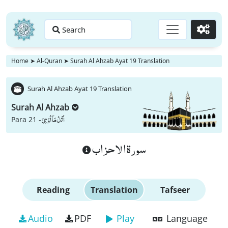
Search
Go
Home
➤
Al-Quran
➤
Surah Al Ahzab Ayat 19 Translation
Surah Al Ahzab Ayat 19 Translation
Surah Al Ahzab
اُتْلُ مَاۤ اُوْحِیَ
Para 21 -
سورة الاحزاب
Reading
Translation
Tafseer
Audio
PDF
Play
Language