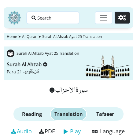
Search
Go
Home
➤
Al-Quran
➤
Surah Al Ahzab Ayat 25 Translation
Surah Al Ahzab Ayat 25 Translation
Surah Al Ahzab
اُتْلُ مَاۤ اُوْحِیَ
Para 21 -
سورة الاحزاب
Reading
Translation
Tafseer
Audio
PDF
Play
Language