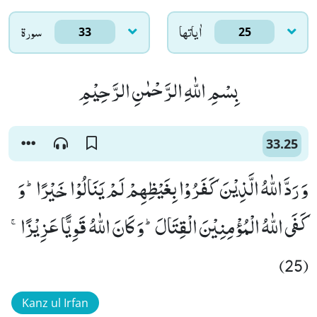
اٰياتها
سورۃ
33
25
بِسْمِ اللّٰهِ الرَّحْمٰنِ الرَّحِیْمِ
33.25
وَ رَدَّ اللّٰهُ الَّذِیْنَ كَفَرُوْا بِغَیْظِهِمْ لَمْ یَنَالُوْا خَیْرًاؕ-وَ
كَفَى اللّٰهُ الْمُؤْمِنِیْنَ الْقِتَالَؕ-وَ كَانَ اللّٰهُ قَوِیًّا عَزِیْزًاۚ
(25)
Kanz ul Irfan