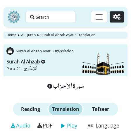
Search
Go
Home
➤
Al-Quran
➤
Surah Al Ahzab Ayat 3 Translation
Surah Al Ahzab Ayat 3 Translation
Surah Al Ahzab
اُتْلُ مَاۤ اُوْحِیَ
Para 21 -
سورة الاحزاب
Reading
Translation
Tafseer
Audio
PDF
Play
Language