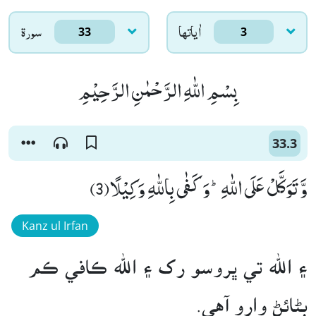
اٰياتها
سورۃ
33
3
بِسْمِ اللّٰهِ الرَّحْمٰنِ الرَّحِیْمِ
33.3
وَّ تَوَكَّلْ عَلَى اللّٰهِؕ-وَ كَفٰى بِاللّٰهِ وَكِیْلًا(3)
Kanz ul Irfan
۽ الله تي ڀروسو رک ۽ الله ڪافي ڪم
بڻائڻ وارو آهي.