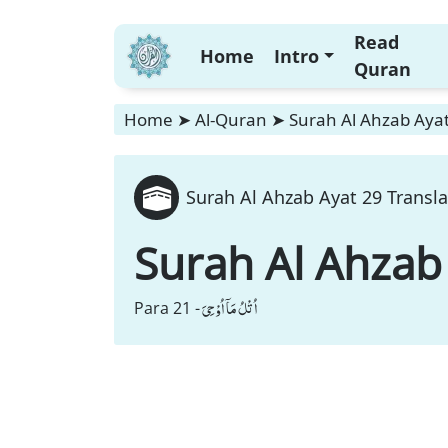
Read
Home
Intro
Quran
Home
➤
Al-Quran
➤
Surah Al Ahzab Ayat
Surah Al Ahzab Ayat 29 Transla
Surah Al Ahzab
اُتْلُ مَاۤ اُوْحِیَ
Para 21 -