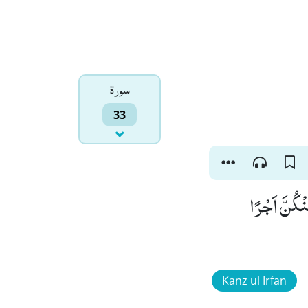
سورۃ
33
ِنْكُنَّ اَجْرًا
Kanz ul Irfan