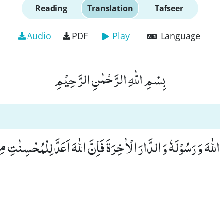
Reading
Translation
Tafseer
Audio
PDF
Play
Language
بِسْمِ اللّٰهِ الرَّحْمٰنِ الرَّحِیْمِ
للّٰهَ وَ رَسُوْلَهٗ وَ الدَّارَ الْاٰخِرَةَ فَاِنَّ اللّٰهَ اَعَدَّ لِلْمُحْسِنٰتِ م