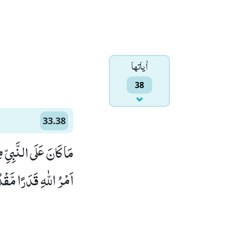
اٰياتها
38
33.38
مَا كَانَ عَلَى النَّبِیِّ
اَمْرُ اللّٰهِ قَدَرًا مَّقْدُوْ)