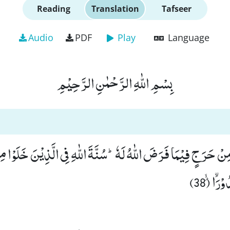
Reading
Translation
Tafseer
Audio
PDF
Play
Language
بِسْمِ اللّٰهِ الرَّحْمٰنِ الرَّحِیْمِ
 مِنْ حَرَجٍ فِیْمَا فَرَضَ اللّٰهُ لَهٗؕ-سُنَّةَ اللّٰهِ فِی الَّذِیْنَ خَلَوْا 
رَاﰳ٘ۙ (38