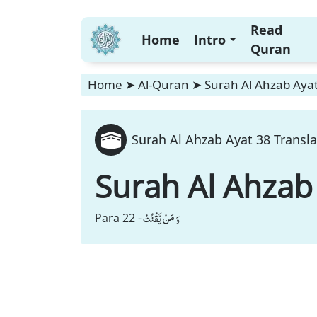
Read
Home
Intro
Quran
Home
➤
Al-Quran
➤
Surah Al Ahzab Ayat
Surah Al Ahzab Ayat 38 Transla
Surah Al Ahzab
وَ مَنْ یَّقْنُتْ
Para 22 -