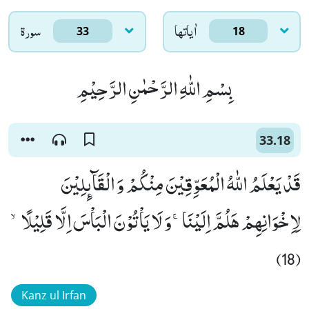
اٰياتها
سورۃ
33
18
بِسْمِ اللّٰهِ الرَّحْمٰنِ الرَّحِیْمِ
33.18
قَدْ یَعْلَمُ اللّٰهُ الْمُعَوِّقِیْنَ مِنْكُمْ وَ الْقَآىٕلِیْنَ
لِاِخْوَانِهِمْ هَلُمَّ اِلَیْنَاۚ-وَ لَا یَاْتُوْنَ الْبَاْسَ اِلَّا قَلِیْلًاۙ
(18)
Kanz ul Irfan