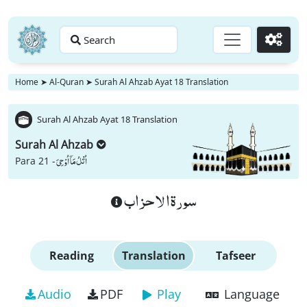
Search
Go
Home
➤
Al-Quran
➤
Surah Al Ahzab Ayat 18 Translation
Surah Al Ahzab Ayat 18 Translation
Surah Al Ahzab
اُتْلُ مَاۤ اُوْحِیَ
Para 21 -
سورة الاحزاب
Reading
Translation
Tafseer
Audio
PDF
Play
Language