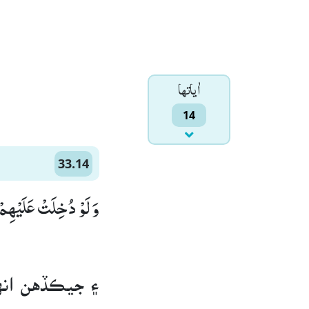
اٰياتها
14
33.14
وَ لَوْ دُخِلَتْ عَلَیْهِمْ )
۽ جيڪڏهن انهن