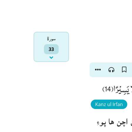
سورۃ
33
ا یَسِیْرًا(14
Kanz ul Irfan
چن ها پوءِ