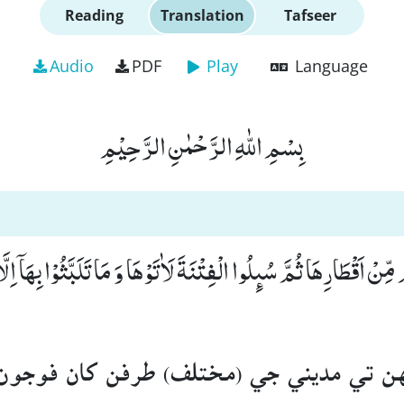
Reading
Translation
Tafseer
Audio
PDF
Play
Language
بِسْمِ اللّٰهِ الرَّحْمٰنِ الرَّحِیْمِ
مِّنْ اَقْطَارِهَا ثُمَّ سُىٕلُوا الْفِتْنَةَ لَاٰتَوْهَا وَ مَا تَلَبَّثُوْا بِهَاۤ اِلَّ
 تي مديني جي (مختلف) طرفن کان فوجون ا