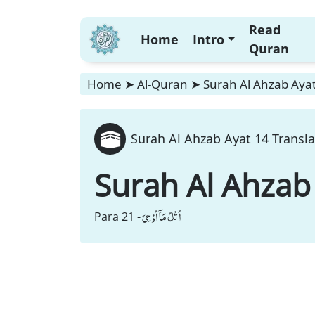
Read
Home
Intro
Quran
Home
➤
Al-Quran
➤
Surah Al Ahzab Ayat
Surah Al Ahzab Ayat 14 Transla
Surah Al Ahzab
اُتْلُ مَاۤ اُوْحِیَ
Para 21 -