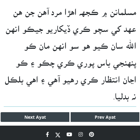
مسلمانن ۾ ڪجهه اهڙا مرد آهن جن هن
عهد کي سچو ڪري ڏيکاريو جيڪو انهن
الله سان ڪيو هو سو انهن مان ڪو
پنهنجي باس پوري ڪري چڪو ۽ ڪو
اڃان انتظار ڪري رهيو آهي ۽ اهي بلڪل
نه بدليا.
Next
Ayat
Prev
Ayat