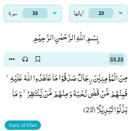
اٰياتها
سورۃ
33
23
بِسْمِ اللّٰهِ الرَّحْمٰنِ الرَّحِیْمِ
33.23
مِنَ الْمُؤْمِنِیْنَ رِجَالٌ صَدَقُوْا مَا عَاهَدُوا اللّٰهَ عَلَیْهِۚ-
فَمِنْهُمْ مَّنْ قَضٰى نَحْبَهٗ وَ مِنْهُمْ مَّنْ یَّنْتَظِرُ ﳲ وَ مَا
بَدَّلُوْا تَبْدِیْلًاۙ (23)
Kanz ul Irfan