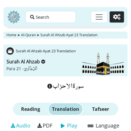
Search
Go
Home
➤
Al-Quran
➤
Surah Al Ahzab Ayat 23 Translation
Surah Al Ahzab Ayat 23 Translation
Surah Al Ahzab
اُتْلُ مَاۤ اُوْحِیَ
Para 21 -
سورة الاحزاب
Reading
Translation
Tafseer
Audio
PDF
Play
Language