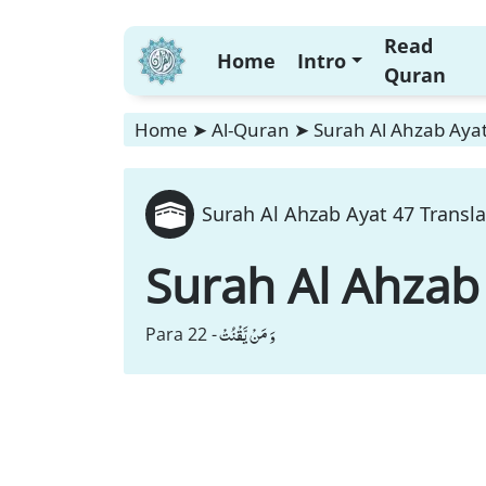
Read
Home
Intro
Quran
Home
➤
Al-Quran
➤
Surah Al Ahzab Ayat
Surah Al Ahzab Ayat 47 Transla
Surah Al Ahzab
وَ مَنْ یَّقْنُتْ
Para 22 -