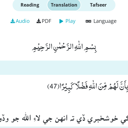
Reading
Translation
Tafseer
Audio
PDF
Play
Language
بِسْمِ اللّٰهِ الرَّحْمٰنِ الرَّحِیْمِ
ِاَنَّ لَهُمْ مِّنَ اللّٰهِ فَضْلًا كَبِیْرًا(47
 کي خوشخبري ڏي ته انهن جي لاءِ الله جو و