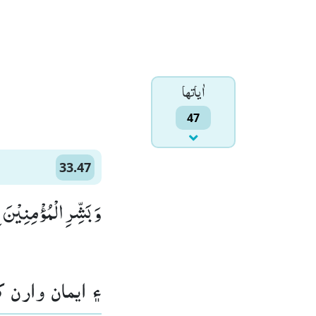
اٰياتها
47
33.47
وَ بَشِّرِ الْمُؤْمِنِیْنَ ب)
۽ ايمان وارن.