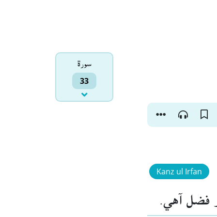
سورۃ
33
Kanz ul Irfan
ڏو فضل آهي