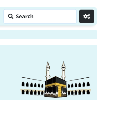
Search
Go