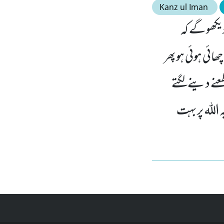
Kanz ul Iman
یکھو گے کہ
ائی ہوئی ہو پھر
عنے دینے لگتے
 الله پر بہت