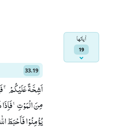
اٰياتها
19
33.19
اَشِحَّةً عَلَیْكُمْ ۚۖ-فَ
مِنَ الْمَوْتِۚ-فَاِذَا ذ
یُؤْمِنُوْا فَاَحْبَطَ اللّٰ