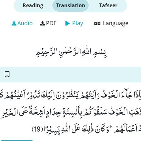
Reading
Translation
Tafseer
Audio
PDF
Play
Language
بِسْمِ اللّٰهِ الرَّحْمٰنِ الرَّحِیْمِ
اِذَا جَآءَ الْخَوْفُ رَاَیْتَهُمْ یَنْظُرُوْنَ اِلَیْكَ تَدُوْرُ اَعْیُنُهُمْ كَ
َهَبَ الْخَوْفُ سَلَقُوْكُمْ بِاَلْسِنَةٍ حِدَادٍ اَشِحَّةً عَلَى الْخَیْرِؕ
هُ اَعْمَالَهُمْؕ-وَ كَانَ ذٰلِكَ عَلَى اللّٰهِ یَسِیْرًا(19)