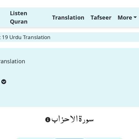
Listen
Translation
Tafseer
More
Quran
 19 Urdu Translation
ranslation
سورة الاحزاب