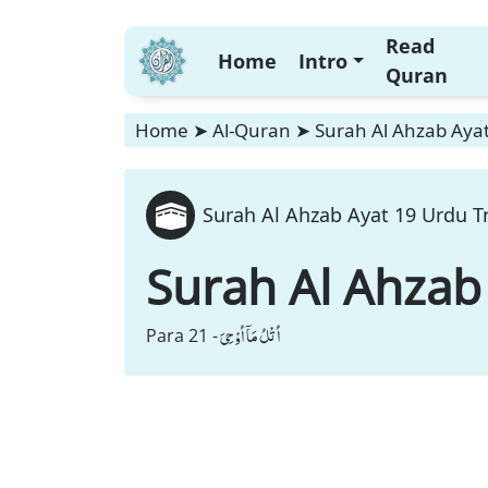
Read
Home
Intro
Quran
Home
➤
Al-Quran
➤
Surah Al Ahzab Ayat
Surah Al Ahzab Ayat 19 Urdu T
Surah Al Ahzab
اُتْلُ مَاۤ اُوْحِیَ
Para 21 -