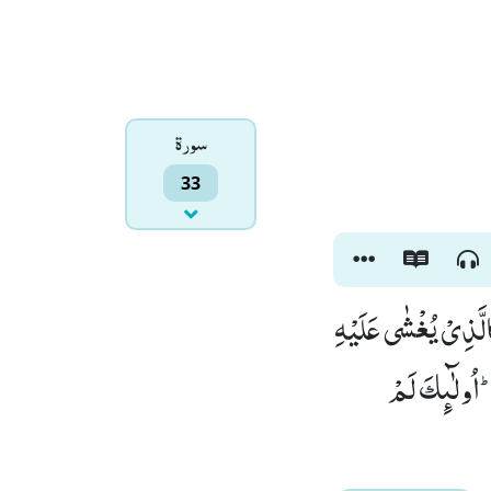
سورۃ
33
الَّذِیْ یُغْشٰى عَلَیْهِ
-اُولٰٓىٕكَ لَمْ