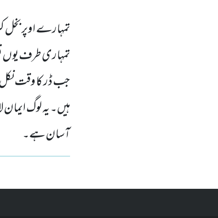
تمہارے اوپر بخل کر
تمہاری طرف یوں نظر 
جب ڈر کا وقت نکل جا
ہیں۔ یہ لوگ ایمان ل
آسان ہے۔