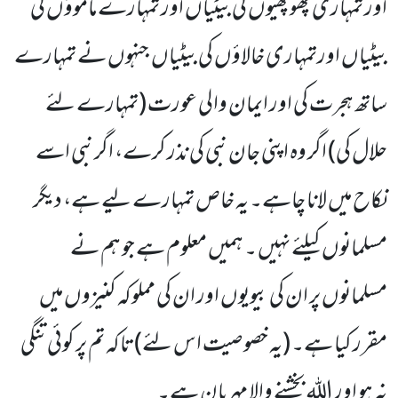
اور تمہاری پھوپھیوں کی بیٹیاں اور تمہارے ماموؤں کی
بیٹیاں اورتمہاری خالاؤں کی بیٹیاں جنہوں نے تمہارے
ساتھ ہجرت کی اور ایمان والی عورت (تمہارے لئے
حلال کی) اگر وہ اپنی جان نبی کی نذر کرے، اگر نبی اسے
نکاح میں لانا چاہے۔ یہ خاص تمہارے لیے ہے، دیگر
مسلمانوں کیلئے نہیں ۔ ہمیں معلوم ہے جو ہم نے
مسلمانوں پر ان کی بیویوں اور ان کی مملوکہ کنیزوں میں
مقرر کیا ہے۔ (یہ خصوصیت اس لئے) تاکہ تم پر کوئی تنگی
نہ ہو اور اللہ بخشنے والا مہربان ہے۔