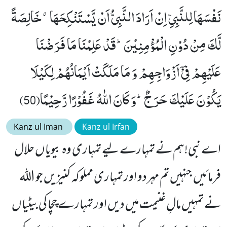
نَفْسَهَا لِلنَّبِیِّ اِنْ اَرَادَ النَّبِیُّ اَنْ یَّسْتَنْكِحَهَاۗ-خَالِصَةً
لَّكَ مِنْ دُوْنِ الْمُؤْمِنِیْنَؕ-قَدْ عَلِمْنَا مَا فَرَضْنَا
عَلَیْهِمْ فِیْۤ اَزْوَاجِهِمْ وَ مَا مَلَكَتْ اَیْمَانُهُمْ لِكَیْلَا
یَكُوْنَ عَلَیْكَ حَرَجٌؕ-وَ كَانَ اللّٰهُ غَفُوْرًا رَّحِیْمًا(50)
Kanz ul Iman
Kanz ul Irfan
اے نبی!ہم نے تمہارے لیے تمہاری وہ بیویاں حلال
فرمائیں جنہیں تم مہر دو اور تمہاری مملوکہ کنیزیں جو اللہ
نے تمہیں مالِ غنیمت میں دیں اور تمہارے چچا کی بیٹیاں