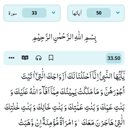
اٰياتها
سورۃ
33
50
بِسْمِ اللّٰهِ الرَّحْمٰنِ الرَّحِیْمِ
33.50
یٰۤاَیُّهَا النَّبِیُّ اِنَّاۤ اَحْلَلْنَا لَكَ اَزْوَاجَكَ الّٰتِیْۤ اٰتَیْتَ
اُجُوْرَهُنَّ وَ مَا مَلَكَتْ یَمِیْنُكَ مِمَّاۤ اَفَآءَ اللّٰهُ عَلَیْكَ وَ
بَنٰتِ عَمِّكَ وَ بَنٰتِ عَمّٰتِكَ وَ بَنٰتِ خَالِكَ وَ بَنٰتِ خٰلٰتِكَ
الّٰتِیْ هَاجَرْنَ مَعَكَ٘-وَ امْرَاَةً مُّؤْمِنَةً اِنْ وَّهَبَتْ