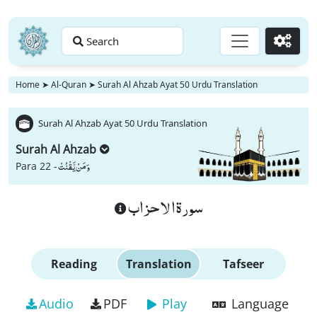
Search
Go
Home
➤
Al-Quran
➤
Surah Al Ahzab Ayat 50 Urdu Translation
Surah Al Ahzab Ayat 50 Urdu Translation
Surah Al Ahzab
وَ مَنْ یَّقْنُتْ
Para 22 -
سورة الاحزاب
Reading
Translation
Tafseer
Audio
PDF
Play
Language