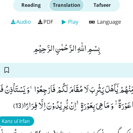
Reading
Translation
Tafseer
Audio
PDF
Play
Language
بِسْمِ اللّٰهِ الرَّحْمٰنِ الرَّحِیْمِ
مِّنْهُمْ یٰۤاَهْلَ یَثْرِبَ لَا مُقَامَ لَكُمْ فَارْجِعُوْاۚ-وَ یَسْتَاْذِنُ فَرِ
 عَوْرَةٌ ﳍ وَ مَا هِیَ بِعَوْرَةٍۚۛ-اِنْ یُّرِیْدُوْنَ اِلَّا فِرَارًا(13)
Kanz ul Irfan