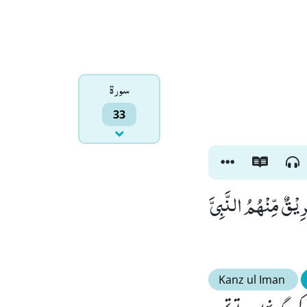
سورۃ
33
یْقٌ مِّنْهُمُ النَّبِیَّ
Kanz ul Iman