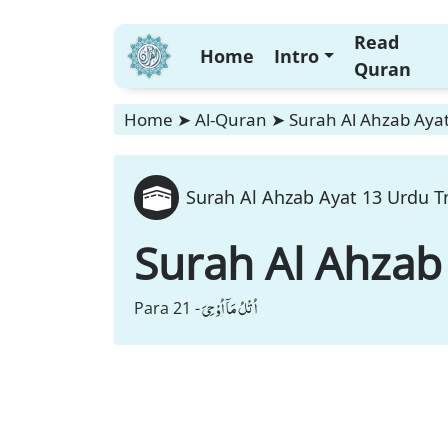
Read
Home
Intro
Quran
Home
➤
Al-Quran
➤
Surah Al Ahzab Ayat
Surah Al Ahzab Ayat 13 Urdu T
Surah Al Ahzab
اُتْلُ مَاۤ اُوْحِیَ
Para 21 -