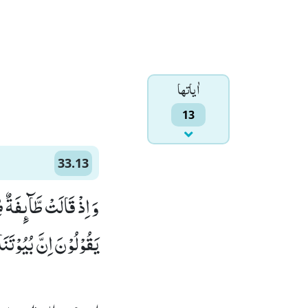
اٰياتها
13
33.13
وَ اِذْ قَالَتْ طَّآىٕفَةٌ 
یَقُوْلُوْنَ اِنَّ بُیُوْتَنَا