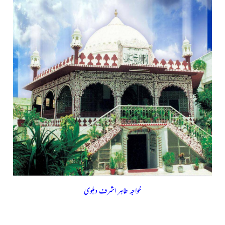
خواجہ طاہر اشرف دہلوی