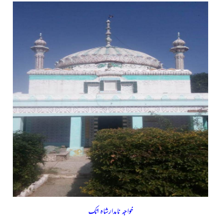
خواجہ نامدارشاہ اٹک