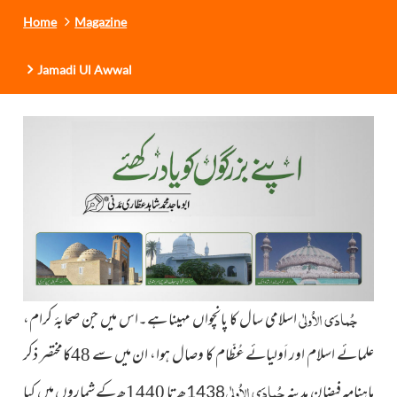
Home
Magazine
Jamadi Ul Awwal
جُمادَی الاُولٰی
اسلامی سال کا پانچواں مہینا ہے۔اس میں جن صحابۂ کرام،
علمائے اسلام اور اَولیائے عُظّام کا وصال ہوا، ان میں سے 48کامختصر ذکر
جُمادَی الاُولٰی
ماہنامہ فیضانِ مدینہ
ھ تا 1440ھ کے شماروں میں کیا
1438