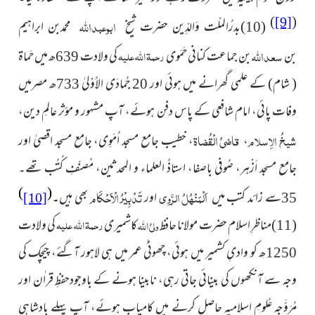
)
(
[9]
ابوعبد
اللہ
(10)بدرُالملّت وَالدِّین حضرت شیخ
محمدبن ابراہیم
سعد
اللہ
رحمۃ اللہ علیہ
بن
بن جماعت کنانی حَمَوی
کی ولادت 639ھ میں حَماۃ
( شام)
کے علمی گھرانے میں ہوئی اور 20 جُمادَی الاُوْلیٰ 733ھ مصرمیں
وفات پائی، امام شافعی کے پاس دفن ہوئے، آپ
مشہور و مؤثر عالمِ دین،
شیخُ الاِسلام
قاضیُ الْقُضاۃ
،
، خطیب جامع مسجد اُمَوِی، جامع مسجد اقصیٰ اور
جامع مسجد اَزْہر، صُوفی باصفا، استاذُ العلماء و المحدثین، مُصنّفِ کُتُب تھے۔
)
(
اَلْمَنْہُلُ الرَّوِی
تَدْبِیْرُ الْاَحْکَام
35سے زائد کتب میں
اور
بھی ہیں
۔
[10]
رحمۃ اللہ علیہ
(11)مناظرِ اسلام حضرت مولانا حافظ
ولىُ
اللہ
کاشمیری
کی ولادت
1250ھ کو وادیِ کشمیر میں ہوئی، چھوٹی عمر میں ہی لاہور آگئے، چیچک
کی
وجہ سے آنکھوں کی بینائی جاتی رہی، نابینا ہونے کے باوجودحفظِ قراٰن اور
مُرَوَّجہ عُلومِ اسلامیہ حاصل کرنے میں کامیاب ہوئے، آپ پہلے بادشاہی