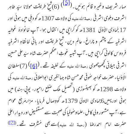
[5]
)
(
مہار شریف وغیرہ قائم ہوئیں۔
(6)شیخِ طریقت مولانا سیّد طاہر
رحمۃ اللہ علیہ
اشرف دہلوی اشرفی
کی ولادت 1307ھ کو دہلی میں ہوئی اور
17 جُمادَی الاُوْلیٰ 1381ھ کو کراچی میں انتقال ہوا، آپ خانوادۂ غوثیہ
اشرفیہ کے چشم و چراغ، عالمِ دین، شیخِ طریقت اور بانیِ خانقاہِ اشرفیہ
فردوس کالونی کراچی ہیں۔آپ شبیہِ غوثِ اعظم حضرت شاہ سیّد علی حسین
)
(
رحمۃ اللہ علیہ
اشرفی جیلانی کچھوچھوی
کے خلیفہ تھے۔
(7)سلطانُ
[6]
رحمۃ اللہ علیہ
الْاَوْلیاء حضرت خواجہ صُوفی
محمدحسن شاہ جہانگیری ابوالعلائی
کی
ولادت 1298ھ کو بھینسوڑی
(تحصیل ملک ضلع رامپور، یوپی،ہند)
میں
ہوئی اوریہیں6جمادی الاولیٰ 1379ھ کووِصال فرمایا، مزارمَرجَعِ عوام
ہے،آپ مشہور
ولیِ کامل،علماوصُوفیا کی صحبت سے مستفیض اور دیدارِ اعلیٰ
)
[7]
(
حضرت امام
احمدرضا
(
رحمۃ اللہ علیہ
)
سےبھی مُشرَّف تھے۔