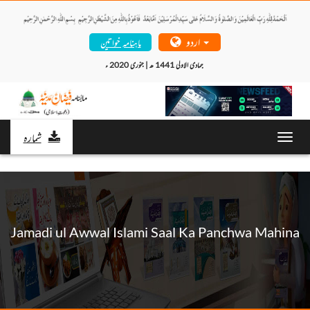
اردو
ماہنامہ خواتین
جمادی الاولی 1441 ھ | جنوری 2020 ء 
شمارہ
Toggl
navig
Jamadi ul Awwal Islami Saal Ka Panchwa Mahina