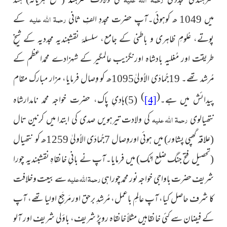
سرہندی مجدّدی
کی ولادت
سرہند
(ضلع ہریانہ)
ہند
رحمۃ اللہ علیہ
میں
1049 ھ کوہوئی۔آپ حضرت مجددِ الفِ ثانی
کے
پوتے،
عُلومِ ظاہری و باطنی کے جامع، سلسلۂ نقشبندیہ مجددیہ کے شیخِ
طریقت
اور مُغلیہ بادشاہ اورنگزیب عالمگیر کے شہزادے محمداعظم کے
مُرشد
تھے۔ 19جُمادَی الاُولیٰ1095ھ کو
وِصال فرمایا، مزار مبارک مقام
)
(
پیدائش میں ہے۔
(5)ہادیِ پاک، حضرت خواجہ محمد نامدارشاہ
[4]
رحمۃ اللہ علیہ
نتھیالوی
کی ولادت تیرہویں صدی کی ابتدا میں کرنین تال
(علاقہ گھپی پشاور)
میں ہوئی اوروِصال 7جُمادَی الاُولیٰ 1259ھ کو
نتھیال
(تحصیل فتح جنگ ضلع اٹک)
میں فرمایا۔آپ نے بانیِ خانقاہِ نقشبندیہ
چورا
رحمۃ اللہ علیہ
شریف حضرت باواجی خواجہ نور محمد چوراہی
سے بیعت وخلافت
کا شرف حاصل کیا، آپ عالِمِ باعمل، مُرشدِ برحق اور مَرجَعِ اولیا تھے، آپ
کے فیضان سے کئی خانقاہیں مثلاً خانقاہ روپڑ شریف، باؤلی شریف اور آلو