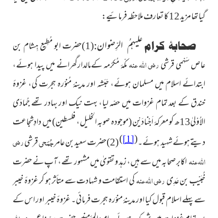
گیا تھا مزید 12 کا تعارف ملاحظہ فرمائیے:
علیہمُ الرِّضوان
صحابۂ کرام
:
(
1)حضرت ابو مُطِیع ہِشام بن
رضی اللہ عنہ
عاص سَہْمی قرشی
مکّۂ مُکرّمہ کےمالدارگھرانے میں پیدا ہوئے،
ابتدائے اسلام میں مسلمان ہوئے، حَبَشہ اور مدینۂ مُنوّرہ ہجرت کی، غزوۂ
خندق کے بعد تمام غزوات میں حصّہ لیا، بہت نیک اور بہادر
تھے جُمادَی
الاُوْلیٰ13ھ کو معرکۂ اَجْنادَیْن
(موجودہ صوبہ الخلیل، فلسطین)
میں دادِشجاعت
)
(
[1]
جُمَحی
رضی
دیتے ہوئے شہید ہوئے۔
(2)حضرت سعید
بن عامر
قرشی
اللہ عنہ
اکابر صحابہ میں سے ہیں، زہد و تقویٰ
میں مشہور تھے، آپ نے حضرت
رضی اللہ عنہ
خُبَیْب بن عَدِی
کی استقامت و شہادت سے متأثر ہو کر غزوۂ خیبر
سے پہلے اسلام قبول کیا اور مدینۂ منوّرہ ہجرت فرمائی۔ غزوۂ خیبر اور اس کے