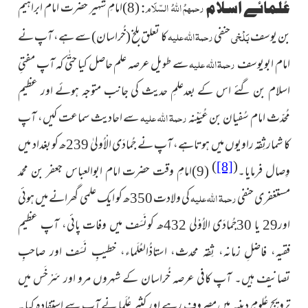
رحمہمُ اللہُ السّلَام
عُلَمائے اسلام
:
(8)امامِ شہیر حضرت امام ابراہیم
بَلْخی
رحمۃ اللہ علیہ
بن یوسف
حنفی
کا تعلق بلخ
(خُراسان)
سے ہے، آپ نے
رحمۃ اللہ علیہ
امام ابویوسف
سے طویل عرصہ علم حاصل کیا حتّٰی کہ آپ مفتیِ
اسلام بن گئے اس کے بعدعلمِ حدیث کی جانب متوجہ ہوئے اور عظیم
رحمۃ اللہ علیہ
مُحدّث امام سُفیان بن عُیَیْنہ
سے احادیث سماعت کیں، آپ
کا شمارثِقہ راویوں میں ہوتاہے، آپ نے جُمادَی الْاُولیٰ 239ھ کو بغداد میں
)
(
[8]
وِصال
فرمایا۔
(9)امامِ وقت حضرت امام ابوالعباس جعفر بن محمد
رحمۃ اللہ علیہ
مستغفری
حنفی
کی ولادت 350ھ کو ایک علمی گھرانے میں ہوئی
اور29 یا 30جُمادَی الاُوْلی 432ھ کونَسَف میں وفات پائی، آپ عظیم
فقیہ، فاضلِ زمانہ، ثِقہ محدث، استاذُالعُلَماء، خطیبِ نَسَف اور صاحبِ
تصانیف ہیں۔ آپ کافی عرصہ خُراسان کے شہروں مرو اور سَرْخَس
میں
ترویجِ عُلومِ دینیہ میں مصروف رہے اور کثیر عُلَما نے آپ سے استفادہ کیا۔