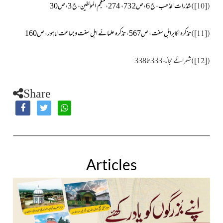
شذرات الذھب،ج 6،ص2 73، 274
،
معجم المؤلفین،ج 3،ص30
[10]
)
(
تذکرہ اکابراہل سنت، ص567، تذکرہ علمائے اہل سنت وجماعت لاہور، ص160
[11]
)
(
شعرائے حجاز، 333تا338
[12]
)
(
Share
Articles