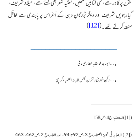
تقریر پر قادر تھے، کئی کتابیں لکھیں، نعتیہ شعر بھی کہتے تھے، میلاد شریف،
گیارہویں شریف اور دیگر بُزُرگانِ دین کے اَعْراس پر پابندی سے محافل
)
(
[12]
منعقد کرتے تھے۔
_______________________
…ابو ماجد محمد شاہد عطاری مدنی
٭
…رکنِ شوریٰ ونگران مجلس المدینۃ العلمیہ ،کراچی
٭
المنتظم
(
)
،ج4،ص158
[1]
الاصابہ فی تمییز الصحابہ،ج 3،ص92تا 94، اسد الغابہ،ج 2،ص462، 463
[2]
)
(