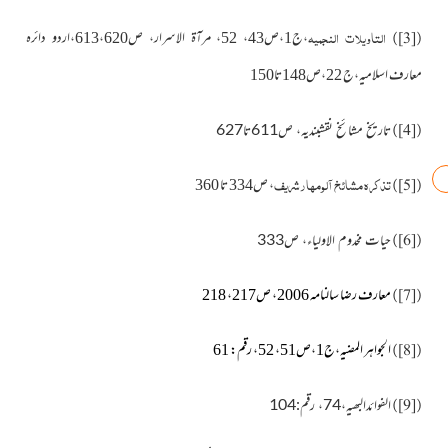
التاویلات النجمیہ
،ج1،ص43، 52، مرآۃ الاسرار، ص613،620،اردو دائرہ
[3]
)
(
معارف اسلامیہ،ج 22،ص148تا150
تاریخ مشائخ نقشبندیہ، ص611تا627
[4]
)
(
تذکرہ مشائخ آلومہارشریف
، ص334 تا 360
[5]
)
(
حیات مخدوم الاولیاء، ص333
[6]
)
(
معارف رضا سالنامہ 2006، ص217، 218
[7]
)
(
الجواہر المضیہ،ج1،ص51، 52، رقم: 61
[8]
)
(
الفوائدالبھیہ،74، رقم:104
[9]
)
(