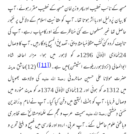
مسجد کے نائب خطیب اورپھر وزیرخان مسجد کے خطیب مقرر
ہوئے، آپ
کا بیان پُردلیل اوربا اَثر ہوتا تھا۔ آپ کو حقانیتِ اسلام کے دلائل پر عُبُور
حاصل تھا غیر مسلموں سے کئی مُناظرےکئے اورکامیاب رہے، آپ کی
تالیف کردہ کئی کُتُب مثلاً
مُباحثۂ دِینی،
تصدیقُ المسیح یادگارہیں۔آپ کا وِصال
24جُمادَى الاُوْلىٰ 1296ھ کو لاہور میں ہوا، مزار احاطۂ شاہ
)
(
[11]
ابوالمعالی
(نزد
لاہورریلوے اسٹیشن)
میں ہے۔
(12)عاشقِ مدینہ
رحمۃ اللہ علیہ
حضرت مولانا علی حسین مہاجرمدنی
کی ولادت بھوپال
میں 1312ھ کو ہوئی اور 12جُمادَی الاُوْلیٰ 1374ھ کو مدینۂ منورہ میں
وِصال فرمایا، آپ کو جنّتُ البقیع میں دفن کیا گیا۔ آپ نےامام بدرُالدّین
رحمۃ اللہ علیہ
حَسَنی دِمَشْقی
سمیت عرب وعجم کے عُلَماومشائخ سے ظاہری
وباطنی علوم حاصل کئے۔ آپ عربی، اردو اور فارسی میں فصیح و بلیغ تحریر و