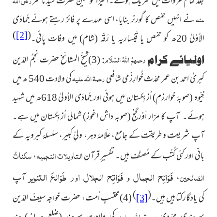
رضی اللہ
بعد تمام غزوات میں شریک ہوئے۔ امیرُالمؤمنین حضرت سیّدنا عمر
عنہ
نے انہیں حِمْص کا گورنر بنایا، اسی عہدے پر فائز رہتے ہوئے جُمادَی
)
(
[2]
الاُوْلیٰ 20ھ کو حِمْص یا قَيْساریہ یا رَقّہ
(شام)
میں وفات پائی۔
رحمہمُ اللہُ السّلَام
اولیائے کرام
:
(3)شیخُ المشائخ حضرت نجمُ الدّین
رحمۃ اللہ علیہ
کبریٰ احمد بن عمر محدّث خُوارِزْمی شافعی
کی ولادت 540 ھ میں
خِیْوہ
(صوبۂ خوارزم)
اُزبِکستان میں ہوئی اور جُمادَی الاُولیٰ 618ھ میں شہید
ہوئے۔ آپ کا مزار اَوْرگنج
(صوبہ داش اغوز)
شمالی اُزبِکستان میں ہے۔
آپ شریعت و طریقت کے جامع، علّامۂ دہر، ولیِّ کبیر، سلسلۂ کبرویہ کے
التاویلات النجمیہ
سکناتُ
بانی اور کئی کُتُب کے مُصنّف ہیں۔ تفسیر ِقرآن
،
فَوَائِح الجمال و فَوَاتِح الجلال اور طَوَالعَ التنویر
الصّالحین
،
آپ
)
(
کی
یادگارکتابیں ہیں۔
(4)محتسبِ اُمت، حضرت خواجہ سیفُ الدّین
[3]
رحمۃ اللہ علیہ