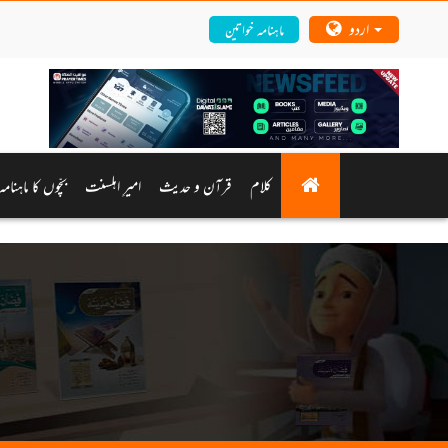
اردو
ماہنامہ خواتین
کلام
قرآن و حدیث
امیرِ اہلسنت
بچّوں کا ماہنام