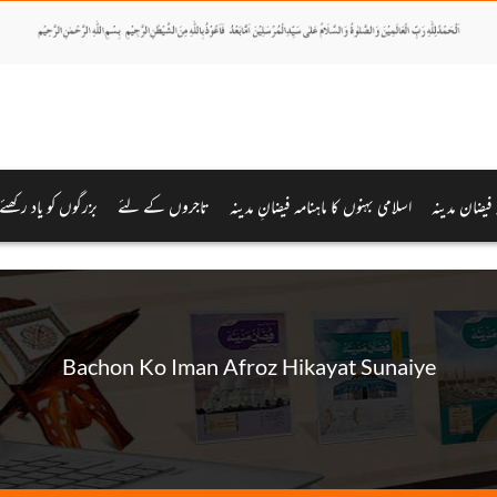
ہ فیضان مدینہ
اسلامی بہنوں کا ماہنامہ فیضانِ مدینہ
تاجروں کے لئے
بزرگوں کو یاد رکھئے
Bachon Ko Iman Afroz Hikayat Sunaiye