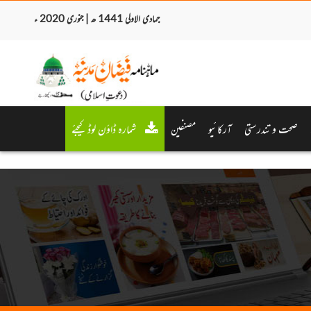
جمادی الاولی 1441 ھ | جنوری 2020 ء
صحت و تندرستی
آرکائیو
مصنفین
شمارہ ڈاؤن لوڈ کیجئے