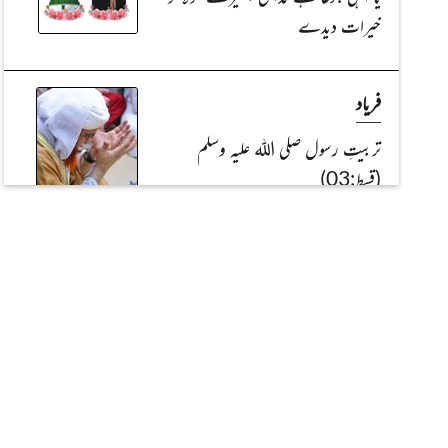
خیرات دیدے
فریاد
تربیتِ رسول صلی اللہ علیہ وسلم
(قسط:03)
تفسیر قراٰنِ کریم
دلوں کی حالتیں (قسط:02)
حدیث شریف اور اس کی شرح
علم کی حفاظت کیجئے