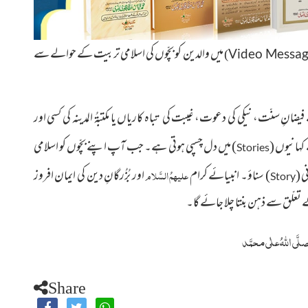
میں والدین کو بچّوں کی اسلامی تربیت کے حوالے سے
)
Video Messa
ِ سنّت، نیکی کی دعوت، غیبت کی تباہ کاریاں یا مکتبۃُ المدینہ کی کسی اور
 کہانیوں
(
)
میں دل چسپی ہوتی ہے۔ جب آپ اپنے بچّوں کو اسلامی
Stories
علیہمُ السَّلام
ی
(
)
سناؤ۔ انبیائے کرام
اور بُزُرگانِ دین کی ایمان افروز
Story
ے تعلّق سے ذہن بنتا چلا جائے گا۔
صلَّی
اللہُ
علٰی محمَّد
Share