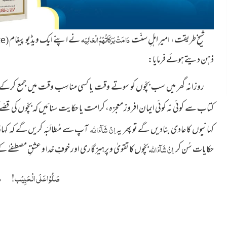
دَامَتْ بَرَکَاتُہُمُ الْعَالِیَہ
شیخِ طریقت، امیرِ اہلِ سنّت
نے اپنے ایک ویڈیو پیغام
(
ge
ذہن دیتے ہوئے فرمایا:
روزانہ گھر میں سب بچّوں کو سوتے وقت یا کسی مناسِب وقت میں جمع کرکے فیضان
کتاب سے کوئی نہ کوئی ایمان افروز معجزہ، کرامت یا حکایت سنائیں کہ بچّوں کی قصّے
کہانیوں کا عادی بنادیں گے تو پھر یہ
اِنْ شَآءَ
اللہ
آپ سے مُطالَبَہ کریں گے کہ کہان
حکایات سُن کر
اِنْ شَآءَ
اللہ
بچّوں کا تقویٰ و پرہیزگاری اور خوفِ خدا و عشقِ مصطفےٰ ک
صَلُّوْا عَلَی الْحَبِیْب! 