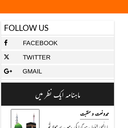
FOLLOW US
FACEBOOK
TWITTER
GMAIL
ماہنامہ ایک نظر میں
حمدونعت و منقبت
یا الٰہی !دُعا ہے گدا کی ،میرے مولا تُو