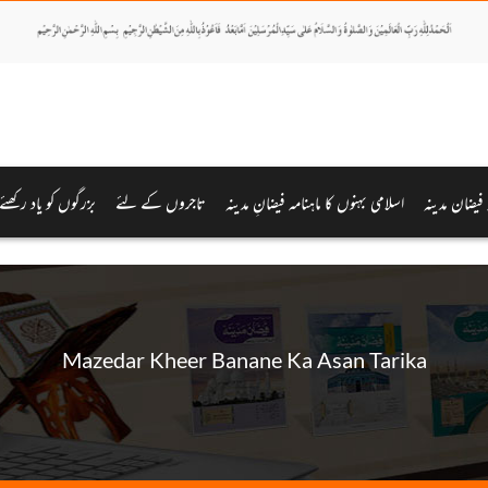
ہ فیضان مدینہ
اسلامی بہنوں کا ماہنامہ فیضانِ مدینہ
تاجروں کے لئے
بزرگوں کو یاد رکھئے
Mazedar Kheer Banane Ka Asan Tarika