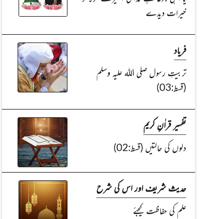
خیرات دیدے
فریاد
تربیتِ رسول صلی اللہ علیہ وسلم
(قسط:03)
تفسیر قراٰنِ کریم
دلوں کی حالتیں (قسط:02)
حدیث شریف اور اس کی شرح
علم کی حفاظت کیجئے