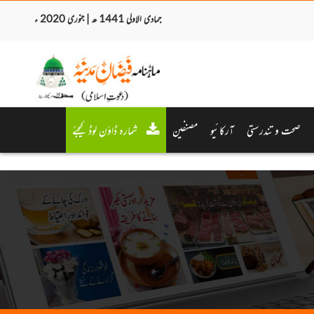
جمادی الاولی 1441 ھ | جنوری 2020 ء
صحت و تندرستی
آرکائیو
مصنفین
شمارہ ڈاؤن لوڈ کیجئے