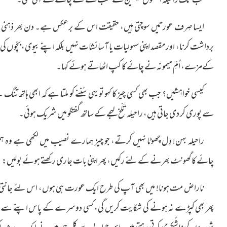
تب تک راحیلہ اسکول کینٹین سے سب کے لئے چائے لے آئی تھی۔
ایسا صِرف عورتیں سوچتی ہیں، حقیقت اس کے برعکس ہے۔ دن بھر ذہنی یا جس
برداشت کرنا، اور مقصد اپنی سہولیات یا آسائشات نہیں بلکہ اپنے بیوی، بچّوں کی خو
کےمزے، اُمِّ میمونہ نے چائے کا کپ اٹھاتے ہوئے کہا۔
کیسی خواہشیں؟ جب بھی کسی چیز کا کہو تو یہی سُننے کو ملتا ہے کہ ابھی ہاتھ 
سے پوری کر دی جاتی ہیں، راحیلہ تَلْخ لہجے کے ساتھ گفتگو میں شریک ہوئی۔
راحیلہ بہن! دِل چھوٹا نہیں کرتے، جو چیز ہمارے نصیب میں لکھی ہے وہ ہ
چائے کا گھونٹ بھرنے کے لئے رکیں، پھر اپنی بات جاری رکھتے ہوئے بولیں:
ناراض مت ہونا! میں بھی آپ کی طرح ایک عورت ہی ہوں، اس لئے جانتی ہوں 
پھر بھی کپڑے نہ ہونے کی شکایت کریں گی، کسی دوسرے کے پاس اپنے سے بہتر چ