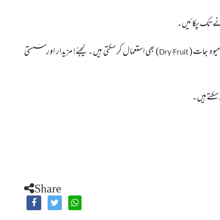
ونے تک پکائیں۔
(
)
بھی استعمال کرسکتی ہیں۔ لیجئے! مزیدار اور سَستی
Dry Fruit
سکتے ہیں۔
Share