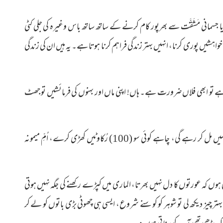
مانی مَشَقَّت سے بھرپور کام کرنے کے ساتھ ساتھ باس وغیرہ کی جلی کٹی
اہشیں پوری کرنا، انہیں بہتر زندگی فراہم کرنا ہوتا ہے۔ یہ ہیں ان کی زندگی
تنگ ہے تو ابھی فلاں ضرورت ہے۔ ہاں! اپنی ماں اور بہنوں کی فرمائشیں تو جھٹ
میں مل کر رہے گی، چاہے کوئی سو
(100)
رُکاوٹیں کھڑی کرے، اُمِّ میمونہ
کہ عورتوں کا دل نہیں بھرتا، الماری میں کپڑے رکھنے کی جگہ نہیں ہوتی
یز دیکھ لی تو شوہر کو کوسنے شروع، ایسی ہی چھوٹی بڑی باتوں کو لے کر