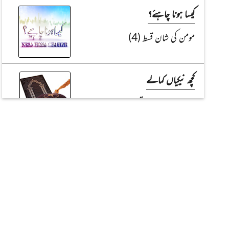
کیسا ہونا چاہئے؟
مومن کی شان قسط (4)
کچھ نیکیاں کمالے
جنت واجب ہو جاتی ہے (قسط:1)
العلم نور
سات کے عدد کے بارے میں دلچسپ
معلومات (دوسری اور آخری قسط)
بزرگان دین کے مبارک فرامین