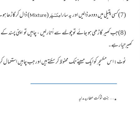
(7)کسی پتیلی میں دودھ ڈالیں اور یہ سارا
مِکسْچَر
(
)
ڈال کر گاڑھا ہ
Mixture
(8)جب کھیر گاڑھی ہو جائے تو چولہے سے اُتار لیں ، چاہیں تو اپنی پسند کے میوہ جات
کھیر تیار ہے۔
نوٹ: اس مکسچر کو ایک مہینے تک محفوظ کر سکتے ہیں اور جب چاہیں استعمال کر
_______________________
…بنتِ شوکت عطاریہ مدنیہ
٭