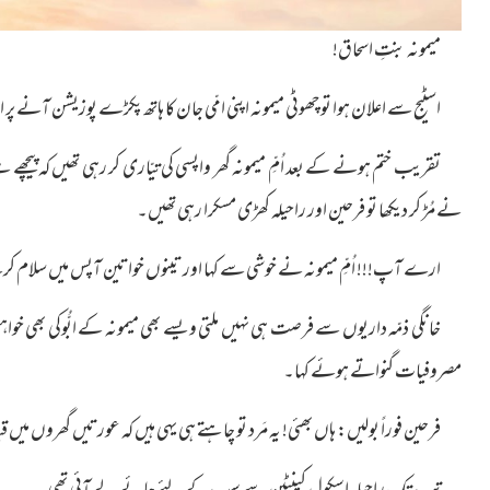
میمونہ بنتِ اسحاق!
اسٹیج سے اعلان ہوا تو چھوٹی میمونہ اپنی امّی جان کا ہاتھ پکڑے پوزیشن آنے
تقریب ختم ہونے کے بعد اُمِّ میمونہ گھر واپسی کی تیّاری کر رہی تھیں کہ پیچھے 
نے مُڑ کر دیکھا تو فرحین اور راحیلہ کھڑی مسکرا رہی تھیں۔
ارے آپ!!! اُمِّ میمونہ نے خوشی سے کہا اور تینوں خواتین آپس میں سلام ک
خانگی ذمّہ داریوں سے فرصت ہی نہیں ملتی ویسے بھی میمونہ کے ابُّوکی بھی خواہ
مصروفیات گنواتے ہوئے کہا۔
فرحین فوراً بولیں: ہاں بھئی! یہ مَرد تو چاہتے ہی یہی ہیں کہ عورتیں گھروں 