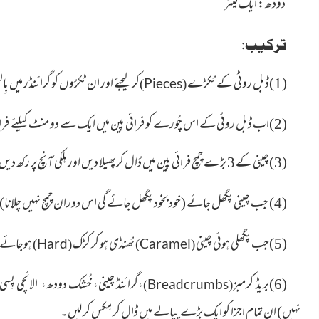
دودھ : ایک لیٹر
ترکیب
:
(1)ڈبل روٹی کے ٹکڑے
کر لیجئے اور ان ٹکڑوں کو گرائنڈر میں ب
)
(
Pieces
(2)اب ڈبل روٹی کے اس چُورے کو فرائی پین میں ایک سے دو منٹ کیلئے فرائی
(3)چینی کے 3 بڑے چمچ فرائی پین میں ڈال کرپھیلا دیں اور ہلکی آنچ پر رکھ دیں۔
(4) جب چینی پگھل جائے
(خود بخود پگھل جائے گی اس دوران چمچ نہیں چلانا)
(5)جب پگھلی ہوئی چینی
ٹھنڈی ہو کر کڑک
ہوجائے، 
)
(
)
(
Hard
Caramel
(6)بریڈ کرمبز
،گرائنڈ چینی، خُشک دودھ، الائچی پِ
)
(
Breadcrumbs
نہیں)
ان تمام اجزا کو ایک بڑے پیالے میں ڈال کر مِکس کر لیں۔