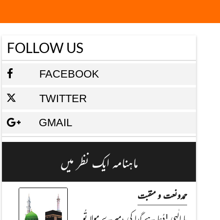
FOLLOW US
FACEBOOK
TWITTER
GMAIL
ماہنامہ ایک نظر میں
حمدونعت و منقبت
یا الٰہی !دُعا ہے گدا کی ،میرے مولا تُو