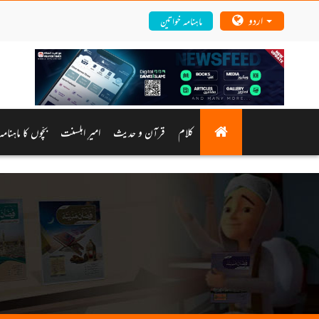
اردو
ماہنامہ خواتین
کلام
قرآن و حدیث
امیرِ اہلسنت
بچّوں کا ماہنام