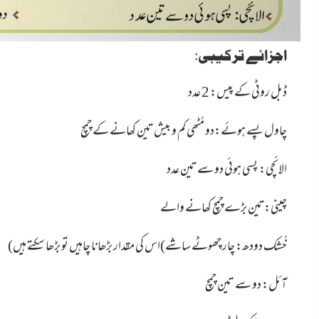
اجزائے ترکیبی:
ڈبل روٹی کے پیس: 2 عدد
چاول پسے ہوئے:دو مُٹھی کم و بیش تین کھانے کے چمچ
الائچی: پسی ہوئی دو سے تین عدد
چینی:تین بڑے چمچ کھانے والے
خُشک دودھ: چار چھوٹے ساشے
)اس کی مقدار بڑھانا چاہیں تو بڑھا سکتے ہیں)
آئل: دو سے تین چمچ