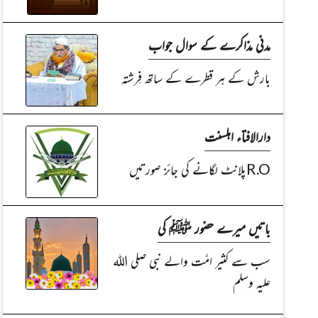
مدنی مذاکرے کے سوال جواب
بارش کے ہر قطرے کے ساتھ فِرشتہ
دارالافتاء اہلسنت
R.Oپلانٹ لگانے کی جائز صورتیں
باتیں میرے حضور ﷺ کی
سب سے کثیر امَّت والے نبی صلی اللہ
علیہ وسلم