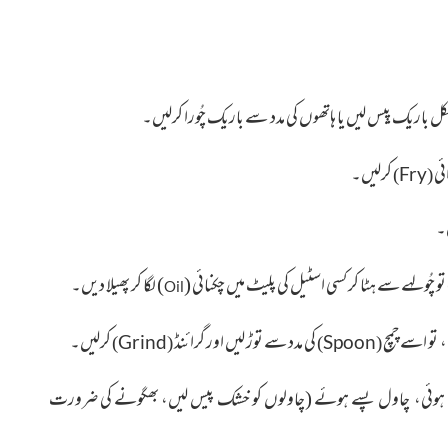
ِالکل باریک پِیس لیں یا ہاتھوں کی مدد سے باریک چُورا کرلیں۔
کرلیں۔
)
(
Fry
تو چُولہے سے ہٹا کر کسی اسٹیل کی پلیٹ میں چکنائی
(
)
لگا کر پھیلا دیں۔
Oil
تو اسے چمچ
کی مدد سے توڑ لیں اور گرائنڈ
کرلیں۔
)
(
)
(
Grind
Spoon
سی ہوئی، چاول پسے ہوئے
(چاولوں کو خشک پیس لیں، بھگونے کی ضرورت