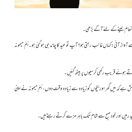
 پر انعام لینےکے لئے آگے بڑھی۔
سے آواز آئی:کہاں غائب رہتی ہو؟ آپ تو عید کا چاند ہی ہو گئی ہو۔ اُمِّ میمونہ
رتے ہوئے قریب رکھی کرسیوں پر بیٹھ گئیں۔
ش ہے کہ میں گھر اور بچّوں کو زیادہ سے زیادہ وقت دوں، اُمِّ میمونہ نے اپنی
میں قید رہیں اور خود صبح سے شام تک باہر مزے کرتے رہتے ہیں۔