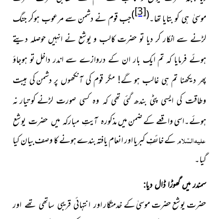
[3]
)
(
ہی کو بتایا تھا۔
جب قوم نے دشمن سے مرعوب ہوکر جنگ
موسیٰ
لڑنے
سے انکار کر دیا تو حضرت کالب و یوشع نے انہیں حوصلہ
دیتے
ہوئے فرمایا کہ تم ایک بار ان کے دروازے سے اندر داخل
تو ہوجاؤ
پھر دیکھنا تم ہی غالب ہو گے! مگر قوم کی آنکھوں پر دشمن
کی ہیبت
کو تیار نہ
وطاقت کی ایسی پٹی بندھ گئی تھی کہ وہ کسی صورت لڑنے
ہوئے۔اسی واقعے کے ضمن میں
مذکورہ آیتِ مبارکہ
میں حضرت یوشع
علیہ السّلام
کے خائفِ کبریا اور انعام یافتہ بندے
ہونے کا وصف بیان کیا
گیا۔
سمندر میں گھوڑا ڈال دیا:
حضرت یوشع حضرت موسیٰ کے خدمتگار
اور انتہائی قریبی ساتھی تھے اور