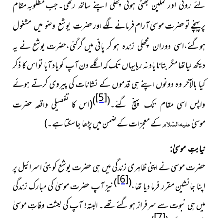
جب مطلوبہ مقام
لئے روٹی اور نمکین بھنی ہوئی مچھلی اپنے ساتھ رکھی۔
پر پہنچے تو حضرت موسیٰ آرام فرمانے لگے اور
حضرت یوشع وضو میں مشغول
کر
پانی میں گرگئی،حضرت یوشع نے یہ
ہوگئے،اسی دوران مچھلی زندہ ہو
دیکھ لیا تھا مگر بتانا یاد نہ رہا یہاں تک کہ اگلے دن آپ کو یاد آیا تو اس کا ذکر
کیا بالآخر وہ دونوں اپنے ہی قدموں کے نشانات کی پیروی کرتے ہوئے
[5]
)
(
واپس اسی
(اس کا تفصیلی واقعہ حضرت
مقام تک پہنچ گئے۔
موسیٰ
علیہ السّلام
کے
معجزات کے ضمن میں پڑھا جاسکتا ہے۔)
نیابتِ موسیٰ:
حضرت موسیٰ نے اپنی ظاہری زندگی میں ہی حضرت
یوشع کو بنی اسرائیل پر
[6]
)
(
اپنا جانشین مقرر فرما دیا تھا،
نیز آپ حضرت موسیٰ کی مبارک زندگی
میں ہی نبوت سے سرفراز ہو گئے تھے۔ البتہ! آپ کی بعثت وفاتِ موسیٰ