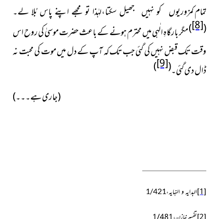
تمام کمزوریوں
کو نہیں جھیل سکتا،لہٰذا تو مجھے اپنے پاس بُلا لے۔
[8]
)
(
مگر بارگاہِ الٰہی میں محترم ہونے کے باعث حضرت موسیٰ کی روح اس
وقت تک قبض نہیں کی گئی جب تک کہ آپ کے دل میں موت کی محبت نہ
[9]
)
(
ڈال دی گئی۔
(جاری ہے۔۔۔)
[1]
البدایہ و النہایہ،1/421
[2]
تفسیر
خازن،1/481