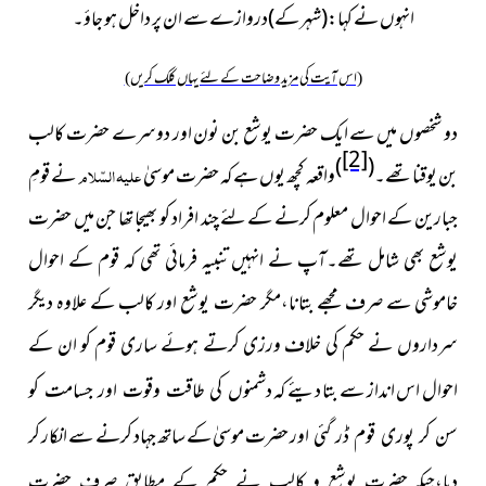
انہوں نے کہا:(شہر کے)دروازے سے ان پر داخل ہو جاؤ۔
(اس آیت کی مزید وضاحت کے لئے یہاں کلک کریں)
دو شخصوں میں سے ایک حضرت یوشع بن نون اور دوسرے حضرت کالب
[2]
)
(
بن یوقنا تھے۔
واقعہ کچھ یوں ہے کہ حضرت موسیٰ
علیہ السّلام
نے قومِ
جبارین کے احوال معلوم کرنے کے لئے چند افراد کو بھیجا تھا جن
میں حضرت
یوشع بھی شامل تھے۔آپ نے انہیں تنبیہ فرمائی تھی
کہ قوم کے احوال
خاموشی سے صرف مجھے بتانا،مگر حضرت یوشع اور کالب کے علاوہ دیگر
سرداروں نے حکم کی خلاف ورزی کرتے
ہوئے ساری قوم کو ان کے
احوال اس انداز سے بتا دیئے کہ دشمنوں
کی طاقت وقوت اور جسامت کو
اور حضرت موسیٰ کے ساتھ جہاد کرنے سے انکار کر
سن کر پوری قوم ڈر گئی
دیا،جبکہ حضرت
یوشع و کالب نے حکم کے مطابق صرف حضرت