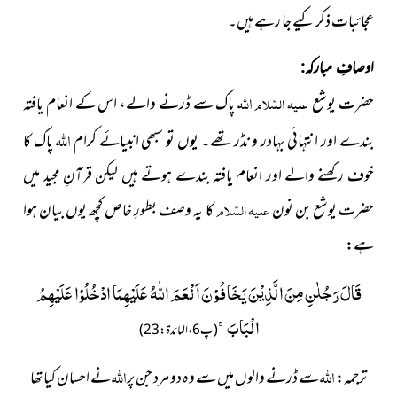
عجائبات ذکر کیے جا رہے ہیں۔
اوصافِ مبارکہ:
اللہ
حضرت یوشع
علیہ السّلام
پاک سے ڈرنے والے،
اس کے انعام یافتہ
اللہ
بندے اور انتہائی بہادر و نڈر تھے۔ یوں تو سبھی انبیائے کرام
پاک کا
خوف رکھنے والے اور انعام یافتہ بندے ہوتے ہیں لیکن قرآنِ مجید میں
حضرت یوشع بن نون
علیہ السّلام
کا یہ وصف بطورِ خاص کچھ یوں بیان ہوا
ہے:
قَالَ رَجُلٰنِ مِنَ الَّذِیْنَ یَخَافُوْنَ اَنْعَمَ اللّٰهُ عَلَیْهِمَا ادْخُلُوْا عَلَیْهِمُ
الْبَابَۚ-
(پ 6،المائدۃ:23)
اللہ
اللہ
ترجمہ:
سے ڈرنے والوں میں سے وہ دو مرد جن پر
نے احسان کیا تھا