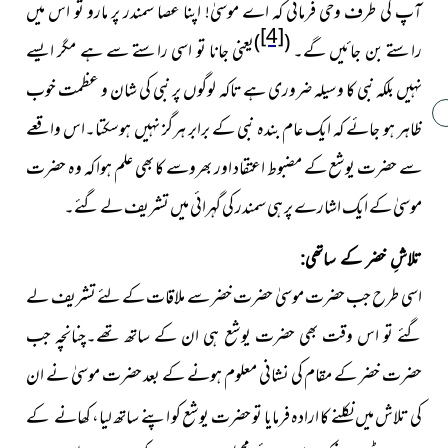
آپ کی طرف وحی فرمائی کہ اے موسیٰ!
اپنا عصا سمندر پر مارو تو اس میں
[4]
)
(
راستے بن جائیں گے۔
یعنی جانا تو اسی راستے سے ہے مگر ایسے
نہیں بلکہ نبی کا وسیلہ ضروری ہے تاکہ لوگوں پر نبی کی شان و عظمت خوب
ظاہر ہو جائے کہ ایک عام بندہ نبی کے برابر ہرگز نہیں ہوسکتا۔اس واقعے
سے حضرت یوشع کے مضبوط اعتقاد اور بھروسے کا بھی علم ہوا کہ وہ حضرت
موسیٰ کے ایک اشارے پر ہی سمندر کی گہرائی میں تشریف لے گئے۔
تلاشِ خضر کے ساتھی:
اسی طرح جب حضرت موسیٰ حضرت خضر سے ملاقات کے لئے تشریف لے
گئے تو اس وقت بھی حضرت یوشع ہی ان کے ساتھ تھے۔چنانچہ جب
حضرت خضر کے مقام کی نشانی معلوم ہونے کے بعد حضرت موسیٰ نے ان
کی تلاش میں نکلنے کا ارادہ فرمایا تو حضرت یوشع کو اپنے ساتھ لیا،
کھانے کے