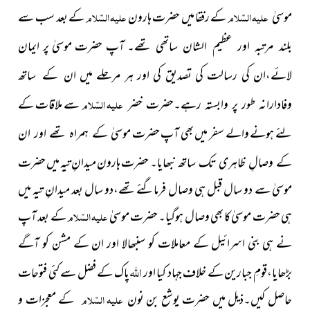
علیہ السّلام
کے رفقا میں حضرت ہارون
علیہ السّلام
کے بعد
سب
موسیٰ
سے
آپ حضرت موسیٰ
پر ایمان
بلند مرتبہ اور عظیم الشان ساتھی تھے۔
لائے،ان کی رسالت کی تصدیق کی اور ہر مرحلے میں
ان کے ساتھ
علیہ السّلام
سے ملاقات کے
وفادارانہ طور پر وابستہ رہے۔حضرت خضر
لئے ہونے والے سفر میں بھی آپ حضرت
موسیٰ کے ہمراہ تھے اور ان
حضرت ہارون میدانِ تیہ میں حضرت
کے وصالِ ظاہری تک ساتھ نبھایا۔
موسیٰ سے دو سال قبل ہی وصال فرماگئے تھے،دو سال بعد میدانِ تیہ میں
ہی حضرت موسیٰ کا بھی وصال ہوگیا۔ حضرت موسیٰ
علیہ السّلام
کے بعد آپ
نے ہی بنی اسرائیل کے معاملات کو سنبھالا اور ان کے مشن کو آگے
اللہ
بڑھایا،قومِ جبارین کے خلاف جہاد کیا اور
پاک کے فضل سے کئی فتوحات
حاصل کیں۔ذیل میں حضرت یوشع بن نون
علیہ السّلام
کے معجزات و