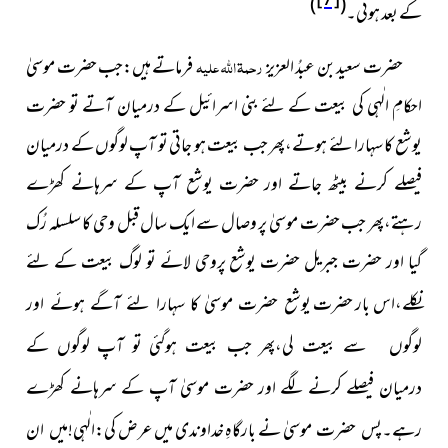
[7]
)
(
کے بعد ہوئی۔
حضرت سعید بن عبدُ العزیز
رحمۃ اللہ علیہ
فرماتے ہیں:جب
حضرت موسیٰ
احکامِ الٰہی کی بیعت کے لئے بنی اسرائیل کے درمیان
آتے تو حضرت
یوشع کا سہارا لئے ہوتے،پھر جب بیعت ہو جاتی
تو آپ لوگوں کے درمیان
فیصلے کرنے بیٹھ جاتے اور حضرت یوشع
آپ کے سرہانے کھڑے
رہتے،پھر جب حضرت موسیٰ پر وصال
سے ایک سال قبل وحی کا سلسلہ رُک
گیا اور حضرت جبریل حضرت
یوشع پروحی لائے تو لوگ بیعت کے لئے
نکلے،اس بار حضرت یوشع
حضرت موسیٰ کا سہارا لئے آگے ہوئے اور
لوگوں سے بیعت
لی،پھر جب بیعت ہوگئی تو آپ لوگوں کے
درمیان فیصلے کرنے
لگے اور حضرت موسیٰ آپ کے سرہانے کھڑے
موسیٰ نے بارگاہِ خداوندی میں عرض کی:الٰہی!میں ان
رہے۔پس حضرت