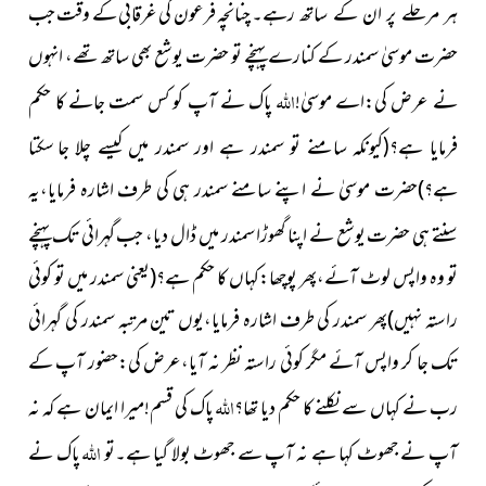
چنانچہ فرعون کی غرقابی کے وقت جب
ہر مرحلے پر ان کے ساتھ رہے۔
حضرت موسیٰ سمندر کے کنارے پہنچے تو حضرت یوشع بھی ساتھ تھے، انہوں
اللہ
نے عرض کی:اے موسیٰ!
پاک نے آپ کو کس سمت جانے کا
حکم
سکتا
فرمایا ہے؟(کیونکہ سامنے تو سمندر ہے اور سمندر میں کیسے چلا جا
ہے؟)حضرت موسیٰ نے اپنے سامنے سمندر ہی کی طرف اشارہ فرمایا،یہ
سنتے ہی حضرت یوشع نے اپنا گھوڑا سمندر میں ڈال دیا،
جب گہرائی تک پہنچے
تو وہ واپس لوٹ آئے،پھر پوچھا:کہاں کا حکم ہے؟(یعنی سمندر میں تو کوئی
راستہ نہیں)پھر سمندر کی طرف اشارہ فرمایا،یوں تین مرتبہ سمندر کی گہرائی
تک جا کر واپس آئے مگر کوئی راستہ نظر نہ آیا،عرض کی:حضور آپ کے
اللہ
رب نے کہاں سے نکلنے کا حکم دیا تھا؟
پاک کی قسم!میرا ایمان ہے کہ نہ
اللہ
آپ نے جھوٹ کہا ہے نہ آپ سے جھوٹ بولا گیا ہے۔تو
پاک نے