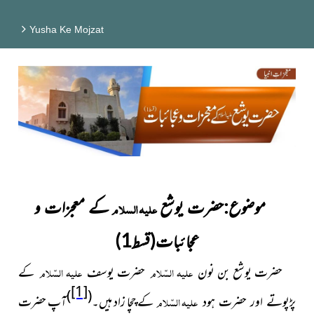
Yusha Ke Mojzat
موضوع:حضرت یوشع
علیہ السلام
کے معجزات و
عجائبات(قسط1)
حضرت یوشع بن نون
علیہ السّلام
حضرت یوسف
علیہ السّلام
کے
[1]
)
(
علیہ السّلام
کے چچا زاد ہیں۔
آپ حضرت
پڑپوتے اور حضرت ہود