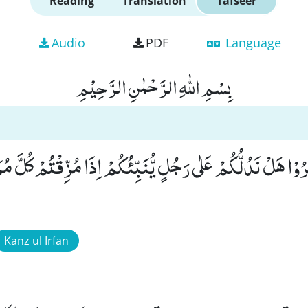
Reading
Translation
Tafseer
Audio
PDF
Language
بِسْمِ اللّٰهِ الرَّحْمٰنِ الرَّحِیْمِ
ُوْا هَلْ نَدُلُّكُمْ عَلٰى رَجُلٍ یُّنَبِّئُكُمْ اِذَا مُزِّقْتُمْ كُلَّ مُم
Kanz ul Irfan