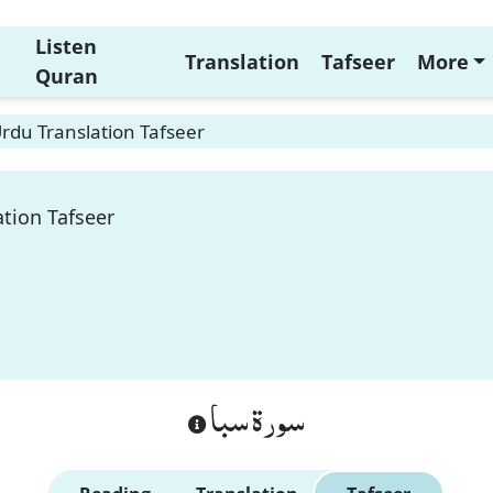
Listen
Translation
Tafseer
More
Quran
rdu Translation Tafseer
tion Tafseer
سورة سبا