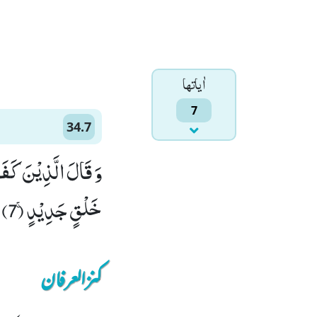
اٰياتها
7
34.7
وَ قَالَ الَّذِیْنَ كَفَر
خَلْقٍ جَدِیْدٍۚ (7)
کنزالعرفان