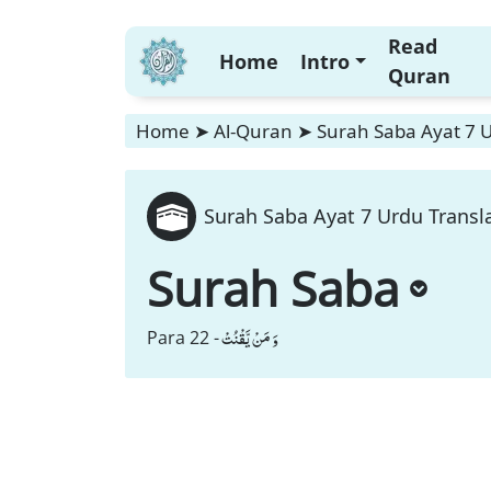
Read
Home
Intro
Quran
Home
➤
Al-Quran
➤
Surah Saba Ayat 7 U
Surah Saba Ayat 7 Urdu Transla
Surah Saba
وَ مَنْ یَّقْنُتْ
Para 22 -