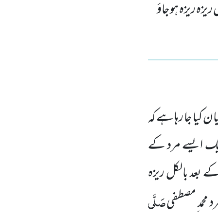
ریزہ ریزہ ہوجاؤ
 کیا جا رہا ہے کہ
ک ایسے مرد کے
 بعد بالکل ریزہ
صَلَّی
 محمد ِمصطفی