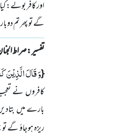
اور کافر بولے: کیا 
گے تو پھر تم دوبا
تفسیر : ‎صراط الجنان
وَ قَالَ الَّذِیْنَ كَف
{
کافروں نے تعجب
بارے میں بتادیں 
ریزہ ہوجاؤ گے تو 