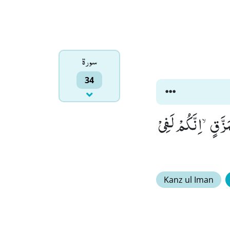
سورۃ
34
َزَّقٍۙ-اِنَّكُمْ لَفِیْ
Kanz ul Iman