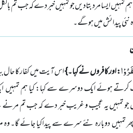
ہم تمہیں ایسا مرد بتادیں جو تمہیں خبر دے کہ جب تم بالکل 
رہ نئی پیدائش میں ہوگے۔
َرُوْا
: اور کافروں نے کہا۔}
اس آیت میں کفار کا حال بیان
 کرتے ہوئے ایک دوسرے سے کہا: کیا ہم تمہیں ای
جو تمہیں یہ عجیب و غریب خبر دے کہ جب تم مرنے کے
پھر تمہیں دوبارہ نئے سرے سے پیداکیا جائے گا۔ وہ مرد