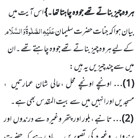
ہر وہ چیز بناتے تھے جو وہ چاہتا تھا۔}
اس
آیت میں
عَلَیْہِ
الصَّلٰوۃُ
وَالسَّلَام
بیان ہوا کہ جنات حضرت سلیمان
کے لیے ہر وہ چیز بناتے تھے جو وہ چاہتے تھے ۔ان
میں
سے چند چیزیں
یہ ہیں :
(
1
)…
اونچے اونچے محل ،عالی شان عمارتیں
،
مسجدیں
اور انہیں
میں
سے بیت المقدس بھی ہے۔
(
2
)…
تانبے ،بلور اور پتھر وغیرہ سے درندوں
اور
پرندوں
وغیرہ کی تصویریں
۔یاد رہے کہ حضرت