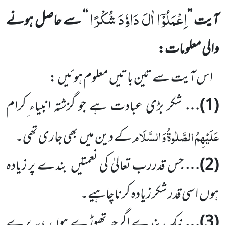
اِعْمَلُوْۤا اٰلَ دَاوٗدَ شُكْرًا
آیت
’’
‘‘
سے حاصل ہونے
والی معلومات:
اس آیت سے تین باتیں معلوم ہوئیں
:
(
1
)…
شکر بڑی عبادت ہے جو گزشتہ انبیاء ِکرام
عَلَیْہِمُ الصَّلٰوۃُ وَالسَّلَام
کے دین میں
بھی جاری تھی۔
(
2
)…
جس قدررب تعالیٰ کی نعمتیں
بندے پر زیادہ
ہوں
اسی قدر شکر زیادہ کرناچاہیے۔
(
3
)…
نیک بندے اگرچہ تھوڑے ہوں
،یہ برے