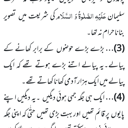
عَلَیْہِ
الصَّلٰوۃُ
وَ السَّلَام
سلیمان
کی شریعت میں
تصویر
بنانا حرام نہ تھا۔
(
3
)…
بڑے بڑے حوضوں
کے برابر کھانے کے
پیالے۔یہ پیالے اتنے بڑے ہوتے تھے کہ ایک
پیالے میں
ایک ہزار آدمی کھانا کھاتے تھے۔
(
4
)…
ایک ہی جگہ جمی ہوئی دیگیں
۔یہ دیگیں اپنے
پایوں
پر قائم تھیں
اور بہت بڑی تھیں
حتّٰی کہ اپنی جگہ