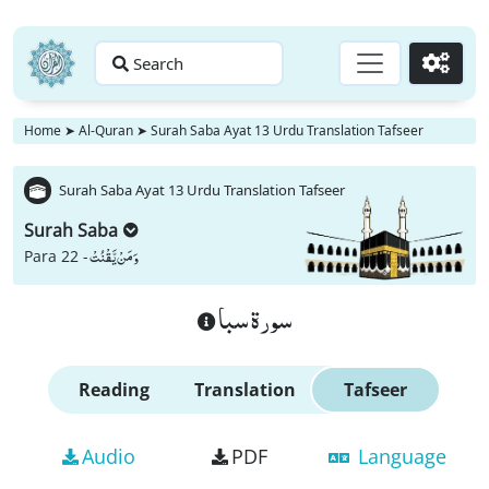
Search
Go
Home
➤
Al-Quran
➤
Surah Saba Ayat 13 Urdu Translation Tafseer
Surah Saba Ayat 13 Urdu Translation Tafseer
Surah Saba
وَ مَنْ یَّقْنُتْ
Para 22 -
سورة سبا
Reading
Translation
Tafseer
Audio
PDF
Language