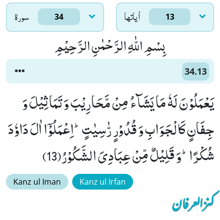
اٰياتها
سورۃ
34
13
بِسْمِ اللّٰهِ الرَّحْمٰنِ الرَّحِیْمِ
34.13
یَعْمَلُوْنَ لَهٗ مَا یَشَآءُ مِنْ مَّحَارِیْبَ وَ تَمَاثِیْلَ وَ
جِفَانٍ كَالْجَوَابِ وَ قُدُوْرٍ رّٰسِیٰتٍؕ-اِعْمَلُوْۤا اٰلَ دَاوٗدَ
شُكْرًاؕ-وَ قَلِیْلٌ مِّنْ عِبَادِیَ الشَّكُوْرُ(13)
Kanz ul Iman
Kanz ul Irfan
کنزالعرفان