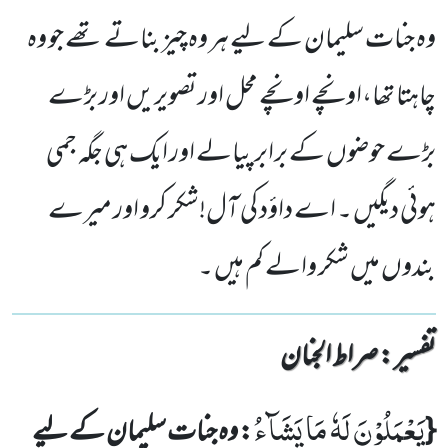
وہ جنات سلیمان کے لیے ہر وہ چیز بناتے تھے جو وہ
چاہتا تھا،اونچے اونچے محل اور تصویریں اور بڑے
بڑے حوضوں کے برابر پیالے اور ایک ہی جگہ جمی
ہوئی دیگیں ۔ اے داؤد کی آل!شکر کرو اور میرے
بندوں میں شکر والے کم ہیں ۔
تفسیر : ‎صراط الجنان
یَعْمَلُوْنَ لَهٗ مَا یَشَآءُ
{
: وہ جنات سلیمان کے لیے