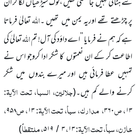
سے ہٹائی نہیں
جاسکتی تھیں ،لوگ سیڑھیاں
لگا کر ان
اللہ
پر چڑھتے تھے اوریہ یمن میں
تھیں ۔
تعالیٰ فرماتا
اللہ
ہے کہ ہم نے فرمایا ’’اے داؤد کی آل! تم
تعالیٰ کی
اطاعت کر کے ان نعمتوں
کا شکر ادا کروجو اس نے
تمہیں
عطا فرمائی ہیں
اور میرے بندوں
میں
شکر
جلالین، السبا، تحت الآیۃ:
کرنے والے کم ہیں۔
(
، ص
،
مدارک، سبأ، تحت الآیۃ:
، ص
،
۹۵۸
۱۳
۳۶۰
۱۳
خازن، سبأ، تحت الآیۃ:
،
، ملتقطاً
)
۵۱۹
۳
۱۳
/