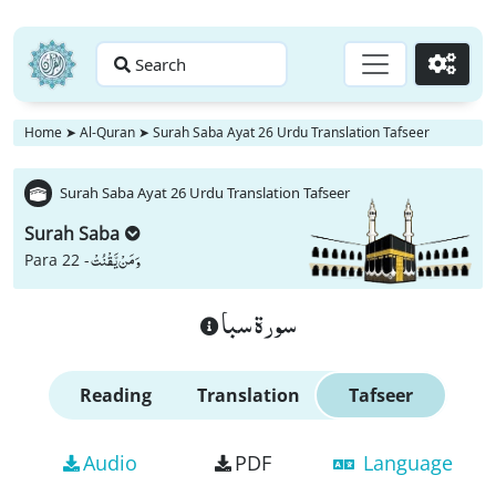
Search
Go
Home
➤
Al-Quran
➤
Surah Saba Ayat 26 Urdu Translation Tafseer
Surah Saba Ayat 26 Urdu Translation Tafseer
Surah Saba
وَ مَنْ یَّقْنُتْ
Para 22 -
سورة سبا
Reading
Translation
Tafseer
Audio
PDF
Language