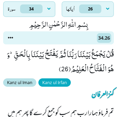
اٰياتها
سورۃ
34
26
بِسْمِ اللّٰهِ الرَّحْمٰنِ الرَّحِیْمِ
34.26
قُلْ یَجْمَعُ بَیْنَنَا رَبُّنَا ثُمَّ یَفْتَحُ بَیْنَنَا بِالْحَقِّؕ-وَ
هُوَ الْفَتَّاحُ الْعَلِیْمُ(26)
Kanz ul Iman
Kanz ul Irfan
کنزالعرفان
تم فرماؤ ہمارا رب ہم سب کو جمع کرے گا پھر ہم میں