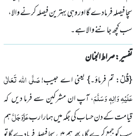
سچا فیصلہ فرمادے گا اور وہی بہترین فیصلہ کرنے والا،
سب کچھ جاننے والاہے۔
تفسیر : ‎صراط الجنان
قُلْ
صَلَّی اللہ تَعَالٰی
{
: تم فرماؤ۔} یعنی اے حبیب!
عَلَیْہِ وَاٰلِہٖ وَسَلَّمَ
، آپ ان مشرکین سے فرما دیں کہ
عَزَّوَجَلَّ
قیامت کے دن حساب کی جگہ میں ہمارا رب
ہم
سب کو جمع کرے گا، پھر ہم میں سچا فیصلہ فرمادے گاتو