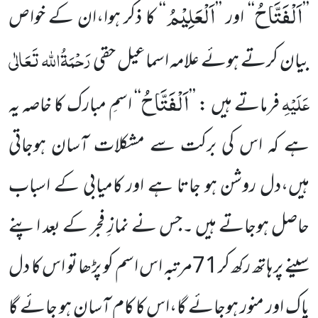
اَلْفَتَّاحُ
اَلْعَلِیْمُ
’’
‘‘
اور ’’
‘‘
کا ذکر ہوا،ان کے خواص
رَحْمَۃُاللہ تَعَالٰی
بیان کرتے ہوئے علامہ اسماعیل حقی
اَلْفَتَّاحُ
عَلَیْہِ
فرماتے ہیں : ’’
‘‘ اسمِ مبارک کا خاصہ یہ
ہے کہ اس کی برکت سے مشکلات آسان ہوجاتی
ہیں،دل روشن ہو جاتا ہے اور کامیابی کے اسباب
حاصل ہوجاتے ہیں ۔جس نے نمازِ فجر کے بعد اپنے
سینے پر ہاتھ رکھ کر71مرتبہ اس اسم کو پڑھا تو اس کا دل
پاک اور منور ہوجائے گا،اس کا کام آسان ہو جائے گا