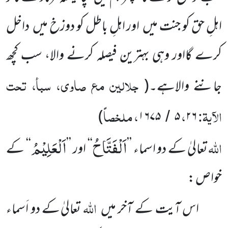
اہلِ حق کو جنت میں اور اہلِ باطل کو دوزخ میں داخل
کرے گااور وہی بہترین فیصلہ کرنے والا، سب کچھ
جلالین مع صاوی، سبأ، تحت
جاننے والاہے۔(
الآیۃ:
،
، ملخصاً
)
۱۶۷۵
۵
۲۶
/
اَلْفَتَّاحُ
اَلْعَلِیْمُ
اللہ
تعالیٰ کے دو اسماء
’’
‘‘
اور ’’
‘‘
کے
خواص :
اللہ
اس آیت کے آخر میں
تعالیٰ کے دو اَسماء