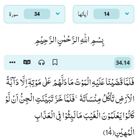
اٰياتها
سورۃ
34
14
بِسْمِ اللّٰهِ الرَّحْمٰنِ الرَّحِیْمِ
34.14
فَلَمَّا قَضَیْنَا عَلَیْهِ الْمَوْتَ مَا دَلَّهُمْ عَلٰى مَوْتِهٖۤ اِلَّا دَآبَّةُ
الْاَرْضِ تَاْكُلُ مِنْسَاَتَهٗۚ-فَلَمَّا خَرَّ تَبَیَّنَتِ الْجِنُّ اَنْ لَّوْ
كَانُوْا یَعْلَمُوْنَ الْغَیْبَ مَا لَبِثُوْا فِی الْعَذَابِ
الْمُهِیْنِﭤ(14)