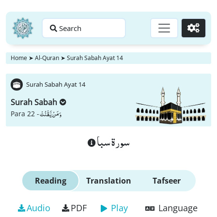
Search
Go
Home
➤
Al-Quran
➤
Surah Sabah Ayat 14
Surah Sabah Ayat 14
Surah Sabah
وَ مَنْ یَّقْنُتْ
Para 22 -
سورة سبا
Reading
Translation
Tafseer
Audio
PDF
Play
Language