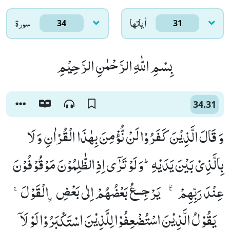
اٰياتها
سورۃ
34
31
بِسْمِ اللّٰهِ الرَّحْمٰنِ الرَّحِیْمِ
34.31
وَ قَالَ الَّذِیْنَ كَفَرُوْا لَنْ نُّؤْمِنَ بِهٰذَا الْقُرْاٰنِ وَ لَا
بِالَّذِیْ بَیْنَ یَدَیْهِؕ-وَ لَوْ تَرٰۤى اِذِ الظّٰلِمُوْنَ مَوْقُوْفُوْنَ
عِنْدَ رَبِّهِمْ ۚۖ--یَرْجِــعُ بَعْضُهُمْ اِلٰى بَعْضِ-ﹰالْقَوْلَۚ
-یَقُوْلُ الَّذِیْنَ اسْتُضْعِفُوْا لِلَّذِیْنَ اسْتَكْبَرُوْا لَوْ لَاۤ