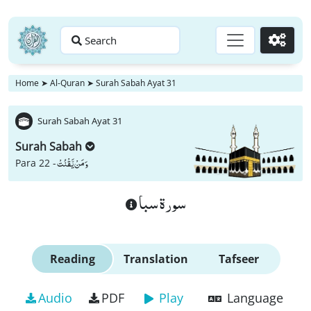
Search
Go
Home
➤
Al-Quran
➤
Surah Sabah Ayat 31
Surah Sabah Ayat 31
Surah Sabah
وَ مَنْ یَّقْنُتْ
Para 22 -
سورة سبا
Reading
Translation
Tafseer
Audio
PDF
Play
Language