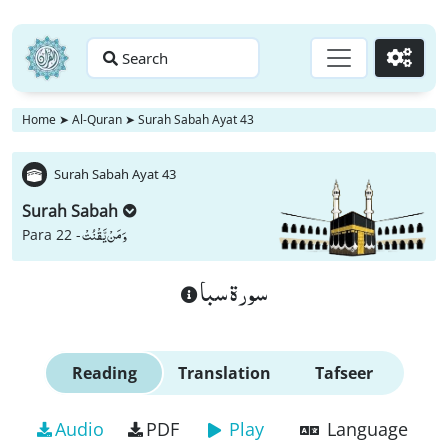
Search
Go
Home
➤
Al-Quran
➤
Surah Sabah Ayat 43
Surah Sabah Ayat 43
Surah Sabah
وَ مَنْ یَّقْنُتْ
Para 22 -
سورة سبا
Reading
Translation
Tafseer
Audio
PDF
Play
Language