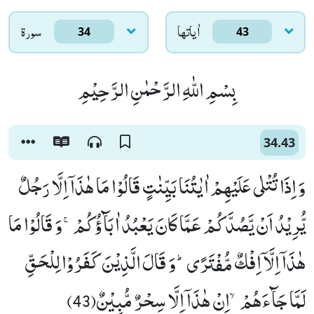
اٰياتها
سورۃ
34
43
بِسْمِ اللّٰهِ الرَّحْمٰنِ الرَّحِیْمِ
34.43
وَ اِذَا تُتْلٰى عَلَیْهِمْ اٰیٰتُنَا بَیِّنٰتٍ قَالُوْا مَا هٰذَاۤ اِلَّا رَجُلٌ
یُّرِیْدُ اَنْ یَّصُدَّكُمْ عَمَّا كَانَ یَعْبُدُ اٰبَآؤُكُمْۚ-وَ قَالُوْا مَا
هٰذَاۤ اِلَّاۤ اِفْكٌ مُّفْتَرًىؕ-وَ قَالَ الَّذِیْنَ كَفَرُوْا لِلْحَقِّ
لَمَّا جَآءَهُمْۙ-اِنْ هٰذَاۤ اِلَّا سِحْرٌ مُّبِیْنٌ(43)