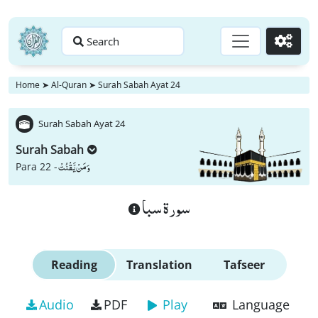
Search
Go
Home
➤
Al-Quran
➤
Surah Sabah Ayat 24
Surah Sabah Ayat 24
Surah Sabah
وَ مَنْ یَّقْنُتْ
Para 22 -
سورة سبا
Reading
Translation
Tafseer
Audio
PDF
Play
Language