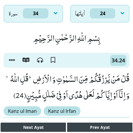
اٰياتها
سورۃ
34
24
بِسْمِ اللّٰهِ الرَّحْمٰنِ الرَّحِیْمِ
34.24
قُلْ مَنْ یَّرْزُقُكُمْ مِّنَ السَّمٰوٰتِ وَ الْاَرْضِؕ-قُلِ اللّٰهُۙ-
وَ اِنَّاۤ اَوْ اِیَّاكُمْ لَعَلٰى هُدًى اَوْ فِیْ ضَلٰلٍ مُّبِیْنٍ(24)
Kanz ul Iman
Kanz ul Irfan
Next
Ayat
Prev
Ayat