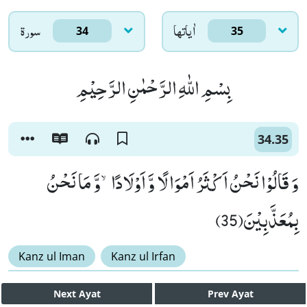
اٰياتها
سورۃ
34
35
بِسْمِ اللّٰهِ الرَّحْمٰنِ الرَّحِیْمِ
34.35
وَ قَالُوْا نَحْنُ اَكْثَرُ اَمْوَالًا وَّ اَوْلَادًاۙ-وَّ مَا نَحْنُ
بِمُعَذَّبِیْنَ(35)
Kanz ul Iman
Kanz ul Irfan
Next
Ayat
Prev
Ayat