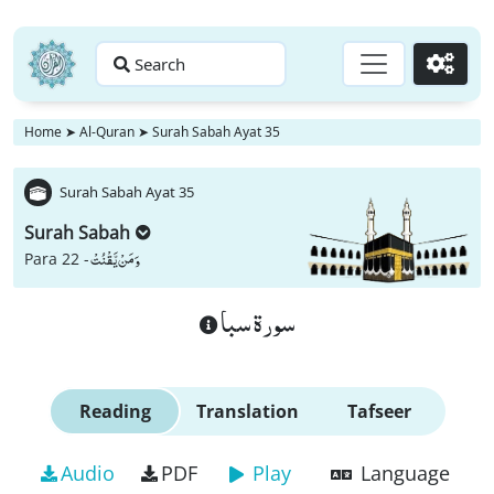
Search
Go
Home
➤
Al-Quran
➤
Surah Sabah Ayat 35
Surah Sabah Ayat 35
Surah Sabah
وَ مَنْ یَّقْنُتْ
Para 22 -
سورة سبا
Reading
Translation
Tafseer
Audio
PDF
Play
Language