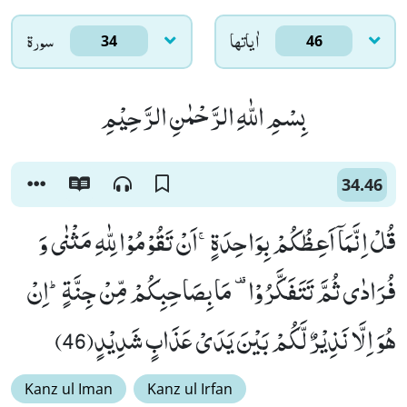
اٰياتها
سورۃ
34
46
بِسْمِ اللّٰهِ الرَّحْمٰنِ الرَّحِیْمِ
34.46
قُلْ اِنَّمَاۤ اَعِظُكُمْ بِوَاحِدَةٍۚ-اَنْ تَقُوْمُوْا لِلّٰهِ مَثْنٰى وَ
فُرَادٰى ثُمَّ تَتَفَكَّرُوْا- مَا بِصَاحِبِكُمْ مِّنْ جِنَّةٍؕ-اِنْ
هُوَ اِلَّا نَذِیْرٌ لَّكُمْ بَیْنَ یَدَیْ عَذَابٍ شَدِیْدٍ(46)
Kanz ul Iman
Kanz ul Irfan