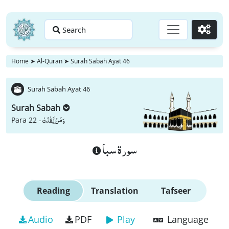
Search
Go
Home
➤
Al-Quran
➤
Surah Sabah Ayat 46
Surah Sabah Ayat 46
Surah Sabah
وَ مَنْ یَّقْنُتْ
Para 22 -
سورة سبا
Reading
Translation
Tafseer
Audio
PDF
Play
Language