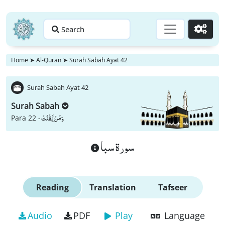
Search
Go
Home
➤
Al-Quran
➤
Surah Sabah Ayat 42
Surah Sabah Ayat 42
Surah Sabah
وَ مَنْ یَّقْنُتْ
Para 22 -
سورة سبا
Reading
Translation
Tafseer
Audio
PDF
Play
Language