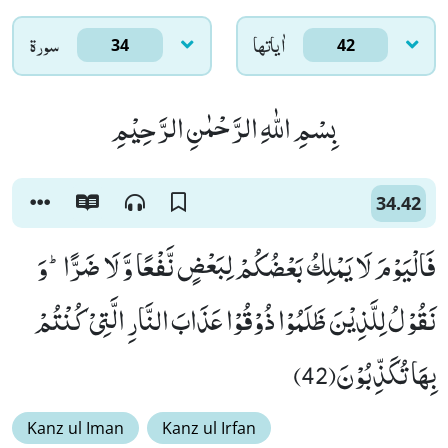
اٰياتها
سورۃ
34
42
بِسْمِ اللّٰهِ الرَّحْمٰنِ الرَّحِیْمِ
34.42
فَالْیَوْمَ لَا یَمْلِكُ بَعْضُكُمْ لِبَعْضٍ نَّفْعًا وَّ لَا ضَرًّاؕ-وَ
نَقُوْلُ لِلَّذِیْنَ ظَلَمُوْا ذُوْقُوْا عَذَابَ النَّارِ الَّتِیْ كُنْتُمْ
بِهَا تُكَذِّبُوْنَ(42)
Kanz ul Iman
Kanz ul Irfan