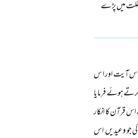
م غفلت میں پڑے
س آیت اور ا س
 کرتے ہوئے فرمایا
س قرآن کا انکار
کی جو وعیدیں
اس