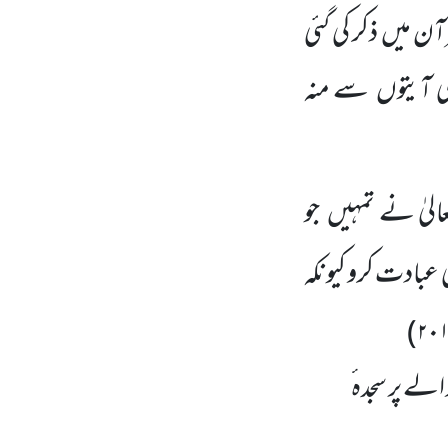
رآن میں
ذکر کی گئی
 آیتوں
سے منہ
الیٰ نے تمہیں
جو
کی عبادت کرو کیونکہ
)
۲۰
ے پر سجدہ ٔ