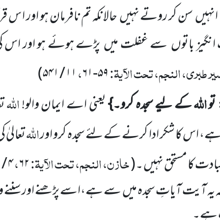
انہیں
سن کر روتے نہیں
حالانکہ تم نافرمان ہو اور ا س ق
نگیز باتوں
سے غفلت میں
پڑے ہوئے ہو اور اس کی
ر طبری، النجم، تحت الآیۃ:
،
)
۵۴۱
/
۱۱
۶۱
-
۵۹
اللہ
اللہ
 تو
کے لیے سجدہ کرو۔}
یعنی اے ایمان والو!
تع
اللہ
ہے، اس کا شکر ادا کرنے کے لئے سجدہ کرو اور
تعالیٰ 
خازن، النجم، تحت الآیۃ:
،
ادت کا مستحق نہیں ۔
(
۶۲
۴
/
۱
 یہ آیت آیاتِ سجدہ میں
سے ہے،اسے پڑھنے اور سننے وال
ب ہے۔