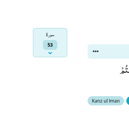
سورۃ
53
َكُوْنَ وَ لَا تَبْكُوْنَۙ (60) وَ اَنْتُمْ
Kanz ul Iman