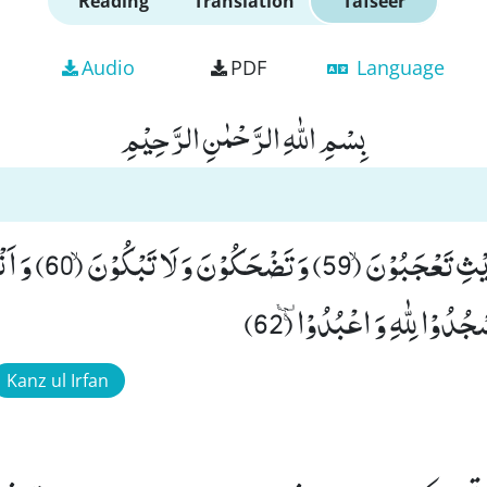
Reading
Translation
Tafseer
Audio
PDF
Language
بِسْمِ اللّٰهِ الرَّحْمٰنِ الرَّحِیْمِ
اَفَمِنْ هٰذَا الْحَدِیْثِ تَعْجَبُوْنَۙ (59) وَ تَضْح
Kanz ul Irfan