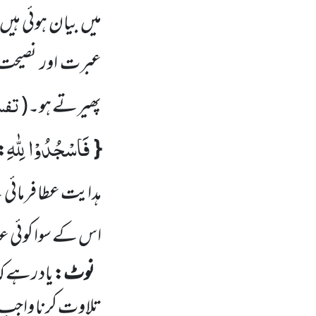
میں
بیان ہوئی ہیں
عبرت اور نصیحت ا
تفسی
پھیرتے ہو۔
(
فَاسْجُدُوْا لِلّٰهِ
{
:
ہدایت عطا فرمائی 
اس کے سوا کوئی عب
نوٹ:
یاد رہے کہ
تلاوت کرنا واج