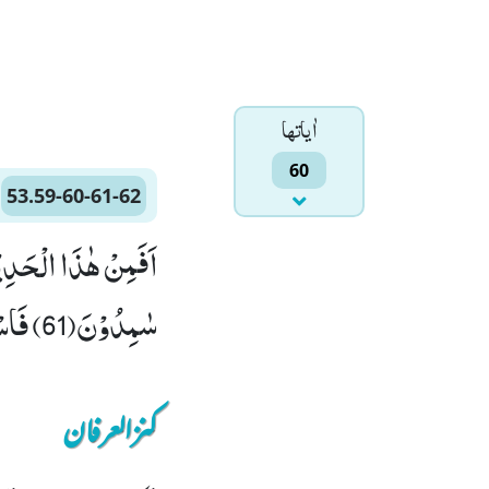
اٰياتها
60
53.59-60-61-62
سٰمِدُوْنَ(61) فَاسْجُدُوْا لِلّٰهِ وَ اعْبُدُوْا۠۩ (62)
کنزالعرفان