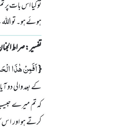
تو کیا اس بات پر 
ہوئے ہو۔ تو اللہ 
تفسیر : ‎صراط الجنان
اَفَمِنْ هٰذَا الْحَ
{
کے بعد والی دو آی
کہ
تم میرے حبی
کرتے ہو اور ا س کا