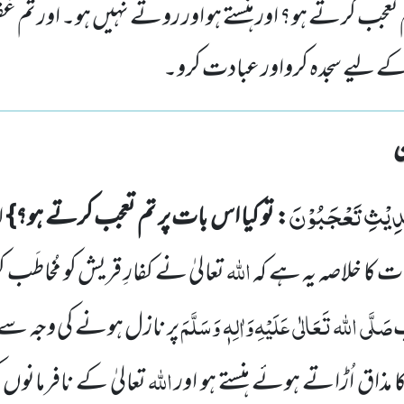
تم تعجب کرتے ہو؟ اور ہنستے ہو اور روتے نہیں ہو۔ اور ت
کے لیے سجدہ کرواور عبادت کرو۔
دِیْثِ تَعْجَبُوْنَ
: تو کیا اس بات پر تم تعجب کرتے ہو؟}
ا
اللہ
ات کا
خلاصہ یہ ہے کہ
تعالیٰ نے کفارِ قریش کو مُخاطَب
صَلَّی اللہ تَعَالٰی عَلَیْہِ
وَاٰلِہٖ وَسَلَّمَ
ب
پر نازل ہونے کی وجہ سے ا
اللہ
 مذاق اُڑاتے ہوئے ہنستے ہو اور
تعالیٰ کے نافرمانوں