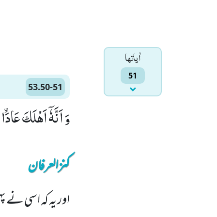
اٰياتها
51
53.50-51
وَ اَنَّهٗۤ اَهْلَكَ عَادَاﰳ الْاُوْلٰىۙ (50) وَ ثَمُوْ
کنزالعرفان
اور یہ کہ اسی نے پہل