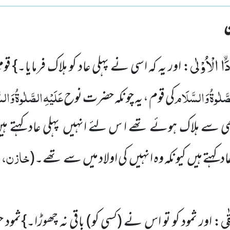
َاﰳ الْاُوْلٰى
: اور یہ کہ اسی نے پہلی عاد کو ہلاک فرمایا۔} قو
َّلٰوۃُ
وَالسَّلَام
عَلَیْہِ
الصَّلٰوۃُ
وَالس
کی قوم ، یہ چونکہ حضرت نوح
ھی سے ہلاک ہوئے تھے ا س لئے انہیں پہلی عاد کہتے ہی
خازن، ا
 کہتے ہیں کیونکہ وہ انہیں کی اولاد میں سے تھے۔
(
قٰى
: اور ثمود کو تو اس نے
(کسی کو)
باقی نہ چھوڑا۔}ثمو