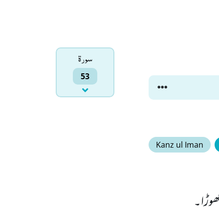
سورۃ
53
Kanz ul Iman
چھوڑا۔