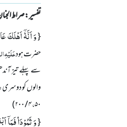
تفسیر : ‎صراط الجنان
وَ اَنَّهٗۤ اَهْلَكَ عَاد
{
عَلَیْہِ
الص
حضرت ہود
سے پہلے تیز آند
والوں کو دوسری عاد
،
)
۴ / ۲۰۰
۵۰
وَ ثَمُوْدَاۡ فَمَاۤ اَبْ
{