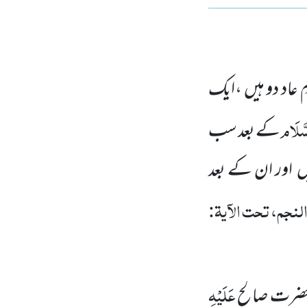
مِ عاد دو ہیں ،ایک
َّلَام
کے بعد سب
ں اور ان کے بعد
لنجم، تحت الآیۃ:
عَلَیْہِ
د حضرت صالح