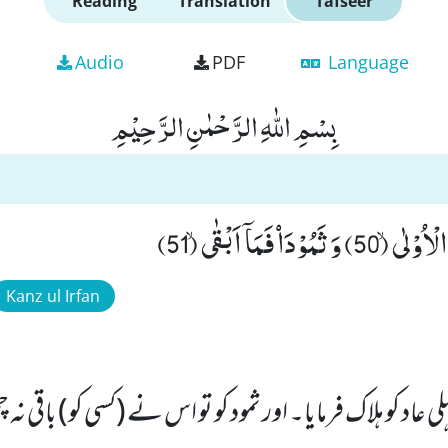
Reading
Translation
Tafseer
Audio
PDF
Language
بِسْمِ اللّٰهِ الرَّحْمٰنِ الرَّحِیْمِ
دَاۡ فَمَاۤ اَبْقٰىۙ (51)
Kanz ul Irfan
ی عاد کو ہلاک فرمایا۔ اور ثمود کو تو اس نے (کسی کو) باقی نہ 