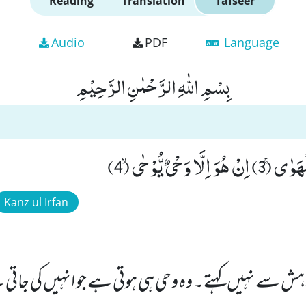
Reading
Translation
Tafseer
Audio
PDF
Language
بِسْمِ اللّٰهِ الرَّحْمٰنِ الرَّحِیْمِ
وَحْیٌ یُّوْحٰىۙ (4)
Kanz ul Irfan
واہش سے نہیں کہتے۔ وہ وحی ہی ہوتی ہے جو انہیں کی جات