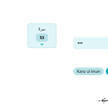
سورۃ
53
Kanz ul Iman
ی ہے۔