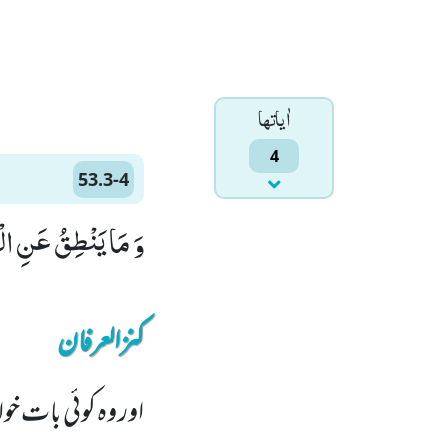
اٰياتها
4
53.3-4
وَ مَا یَنْطِقُ عَنِ الْهَوٰىۚ (3) اِنْ هُوَ اِلَّا 
کنزالعرفان
اور وہ کوئی بات خ