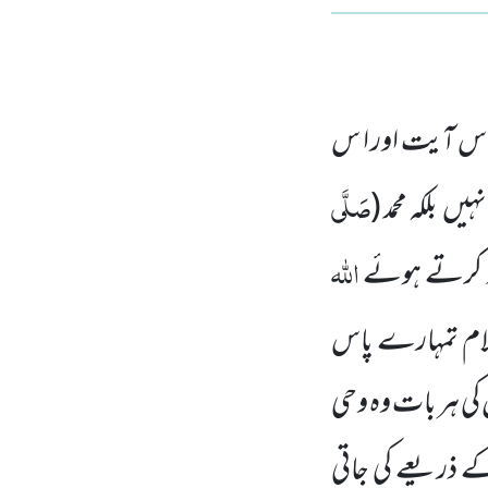
 اس آیت اور ا س
صَلَّی
نہیں بلکہ محمد
(
اللہ
د کرتے ہوئے
لام تمہارے پاس
کی ہر بات وہ وحی
 ذریعے کی جاتی