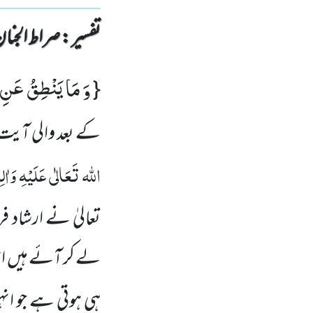
تفسیر : ‎صراط الجنان
وَ مَا یَنْطِقُ عَنِ
{
کے بعد والی آیت 
اللہ تَعَالٰی عَلَیْہِ
وَاٰلِ
تعالیٰ نے ارشاد ف
لے کر آئے ہیں اس
ہی ہوتی ہے جو ان