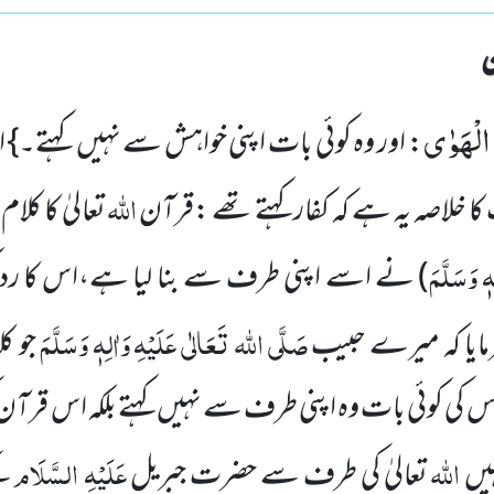
 الْهَوٰى
: اور وہ کوئی بات اپنی خواہش سے نہیں کہتے۔}
اللہ
کا خلاصہ یہ ہے کہ کفار کہتے تھے :قرآن
تعالیٰ کا کلام 
ہٖ وَسَلَّمَ
)
نے اسے اپنی طرف سے بنا لیا ہے،اس کا ر
صَلَّی اللہ تَعَالٰی عَلَیْہِ
وَاٰلِہٖ وَسَلَّمَ
رمایا کہ میرے حبیب
جو ک
 کی کوئی بات وہ اپنی طرف سے نہیں کہتے بلکہ اس قرآن 
اللہ
عَلَیْہِ السَّلَام
ہیں
تعالیٰ کی طرف سے حضرت جبریل
کے